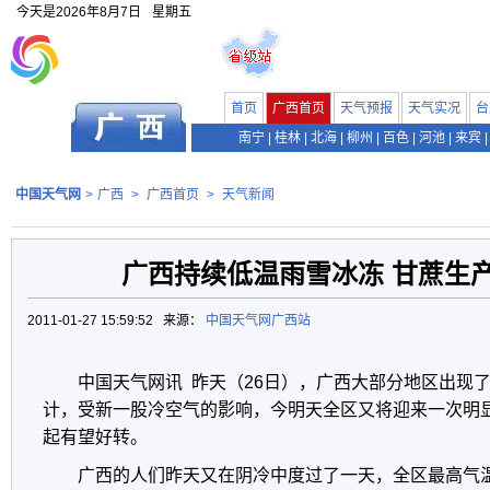
今天是
2026年8月7日
星期五
首页
广西首页
天气预报
天气实况
台
南宁
|
桂林
|
北海
|
柳州
|
百色
|
河池
|
来宾
|
中国天气网
>
广西
>
广西首页
>
天气新闻
广西持续低温雨雪冰冻 甘蔗生
2011-01-27 15:59:52 来源：
中国天气网广西站
中国天气网讯 昨天（26日），广西大部分地区出现
计，受新一股冷空气的影响，今明天全区又将迎来一次明显
起有望好转。
广西的人们昨天又在阴冷中度过了一天，全区最高气温仅