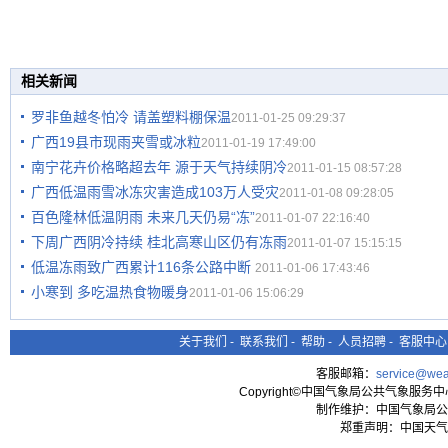
相关新闻
罗非鱼越冬怕冷 请盖塑料棚保温
2011-01-25 09:29:37
广西19县市现雨夹雪或冰粒
2011-01-19 17:49:00
南宁花卉价格略超去年 源于天气持续阴冷
2011-01-15 08:57:28
广西低温雨雪冰冻灾害造成103万人受灾
2011-01-08 09:28:05
百色隆林低温阴雨 未来几天仍易“冻”
2011-01-07 22:16:40
下周广西阴冷持续 桂北高寒山区仍有冻雨
2011-01-07 15:15:15
低温冻雨致广西累计116条公路中断
2011-01-06 17:43:46
小寒到 多吃温热食物暖身
2011-01-06 15:06:29
关于我们
-
联系我们
-
帮助
-
人员招聘
-
客服中心
客服邮箱：
service@wea
Copyright©中国气象局公共气象服务中心 All
制作维护：中国气象局公
郑重声明：中国天气