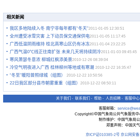
相关新闻
我区多地陆续入冬 南宁非每年都有“冬天”
2011-01-05 12:30:51
全州遭受冰雪灾害 上下动员保交通保供电
2011-01-05 11:17:45
广西低温阴雨维持 桂北高寒山区仍有冰冻
2011-01-04 23:22:25
广西气温0℃线正往南扩张 未来几天将持续阴冷
2011-01-03 09:45:45
寒风萧瑟冬意浓 柳城红枫添美景
2010-12-26 08:39:04
冷空气明夜进入广西 桂林柳州等地或有寒潮
2010-12-22 16:35:47
“冬至”暖阳普照绿城（组图）
2010-12-22 10:50:56
22日我区部分县市朝雾重重（组图）
2010-12-22 08:50:11
关于我们
-
联系我们
-
帮助
-
人员招聘
-
客服中心
客服邮箱：
service@wea
Copyright©中国气象局公共气象服务中心 All
制作维护：中国气象局公
郑重声明：中国天气
京ICP证010385-2号
京公网安备11