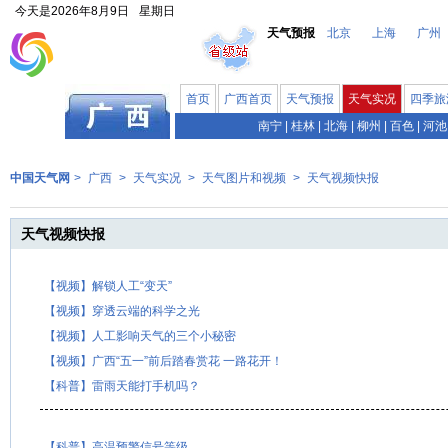
今天是
2026年8月9日
星期日
天气预报
北京
上海
广州
首页
广西首页
天气预报
天气实况
四季旅
南宁
|
桂林
|
北海
|
柳州
|
百色
|
河池
中国天气网
>
广西
>
天气实况
>
天气图片和视频
>
天气视频快报
天气视频快报
【视频】解锁人工“变天”
【视频】穿透云端的科学之光
【视频】人工影响天气的三个小秘密
【视频】广西“五一”前后踏春赏花 一路花开！
【科普】雷雨天能打手机吗？
【科普】高温预警信号等级