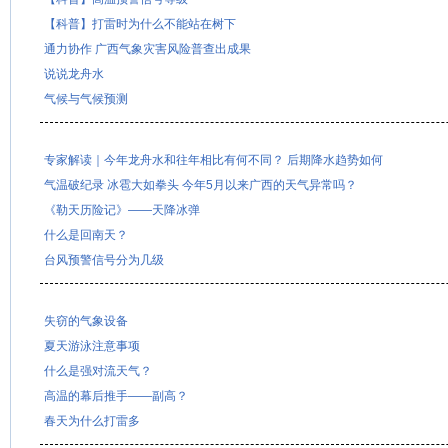
【科普】打雷时为什么不能站在树下
通力协作 广西气象灾害风险普查出成果
说说龙舟水
气候与气候预测
专家解读｜今年龙舟水和往年相比有何不同？ 后期降水趋势如何
气温破纪录 冰雹大如拳头 今年5月以来广西的天气异常吗？
《勒天历险记》——天降冰弹
什么是回南天？
台风预警信号分为几级
失窃的气象设备
夏天游泳注意事项
什么是强对流天气？
高温的幕后推手——副高？
春天为什么打雷多