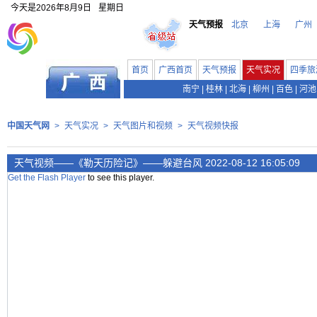
今天是
2026年8月9日
星期日
天气预报
北京
上海
广州
首页
广西首页
天气预报
天气实况
四季旅
南宁
|
桂林
|
北海
|
柳州
|
百色
|
河池
中国天气网
>
天气实况
>
天气图片和视频
>
天气视频快报
天气视频——《勒天历险记》——​躲避台风 2022-08-12 16:05:09
Get the Flash Player
to see this player.