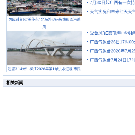
7月30日起广西有一次
天气实况和未来七天天
为应对台风“美莎克” 北海外沙码头渔船回港避
风
受台风“红霞”影响 今
广西气象台26日17时0
有较强降雨
广西气象台2026年7月
广西气象台7月24日1
级预警
超警3.14米！柳江2026年第1号洪水过境 市民
在堤岸见证汛况
相关新闻