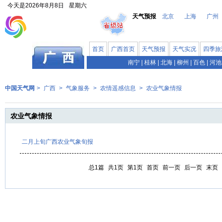
今天是
2026年8月8日
星期六
天气预报
北京
上海
广州
首页
广西首页
天气预报
天气实况
四季旅
南宁
|
桂林
|
北海
|
柳州
|
百色
|
河池
中国天气网
>
广西
>
气象服务
>
农情遥感信息
>
农业气象情报
农业气象情报
二月上旬广西农业气象旬报
总1篇
共1页
第1页
首页
前一页
后一页
末页