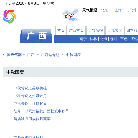
今天是
2026年8月8日
星期六
天气预报
北京
上海
广州
首页
广西首页
天气预报
天气实况
四季旅
南宁
|
桂林
|
北海
|
柳州
|
百色
|
河池
中国天气网
>
广西
>
广西站专题
>
中秋国庆
中秋国庆
中秋传说之吴刚折桂
中秋传说之嫦娥奔月
中秋传说：月饼起义
祭月、以骂为福的广西壮族中秋节
苗族跳月侗族偷月亮菜
广西侗族中秋行月