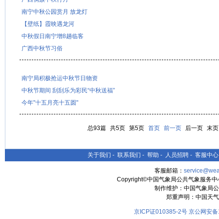
南宁中秋公园赏月 放龙灯
【壁纸】霞映遇龙河
中秋假日南宁增8趟临客
广西中秋节习俗
南宁局积极抢运中秋节日物资
中秋节期间 刮刮乐为彩民“中秋送福”
今年"十五月亮十五圆"
总93篇
共5页
第5页
首页
前一页
后一页
末页
关于我们
-
联系我们
-
帮助
-
人员招聘
-
客服中心
客服邮箱：
service@wea
Copyright©中国气象局公共气象服务中心 All
制作维护：中国气象局公
郑重声明：中国天气
京ICP证010385-2号
京公网安备11