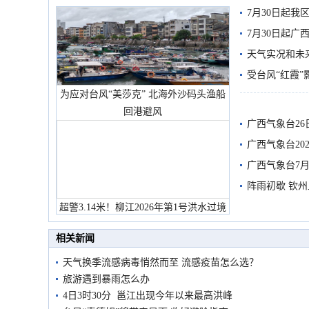
7月30日起
7月30日起
天气实况和未
受台风“红霞”
为应对台风“美莎克” 北海外沙码头渔船
有较强降雨
回港避风
广西气象台26
广西气象台20
预警
广西气象台7月
阵雨初歇 钦
超警3.14米！柳江2026年第1号洪水过境
市民在堤岸见证汛况
相关新闻
天气换季流感病毒悄然而至 流感疫苗怎么选？
旅游遇到暴雨怎么办
4日3时30分 邕江出现今年以来最高洪峰