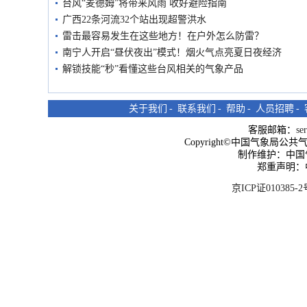
台风“麦德姆”将带来风雨 收好避险指南
广西22条河流32个站出现超警洪水
雷击最容易发生在这些地方！在户外怎么防雷？
南宁人开启“昼伏夜出”模式！烟火气点亮夏日夜经济
解锁技能“秒”看懂这些台风相关的气象产品
关于我们
-
联系我们
-
帮助
-
人员招聘
-
客服邮箱：
se
Copyright©中国气象局公共气象服
制作维护：中国
郑重声明：
京ICP证010385-2