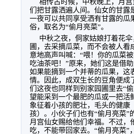
相传古时候，中秋晚上，月宫
们把甘露洒遍人间。仙女的甘露
一夜可以共同享受洒有甘露的瓜
俗，取名为“偷月亮菜”。
中秋之夜，侗家姑娘打着花伞
圃，去采摘瓜菜，而不会被人看成
意地高声叫喊：“喂！你的瓜菜
吃油茶吧！”原来，她们这是借
如果能摘到一个并蒂的瓜果，这
情。因此，成双生长的豆角便成
们这夜也同样到别家园圃里去“偷
望能采到一个最肥的瓜或一把活
象征着小孩的肥壮，毛头的健康
孩）。小伙子们也有“偷月亮菜”
月宫仙女赐给他们幸福。不过，
吃，不能带回家去。“偷月亮菜”