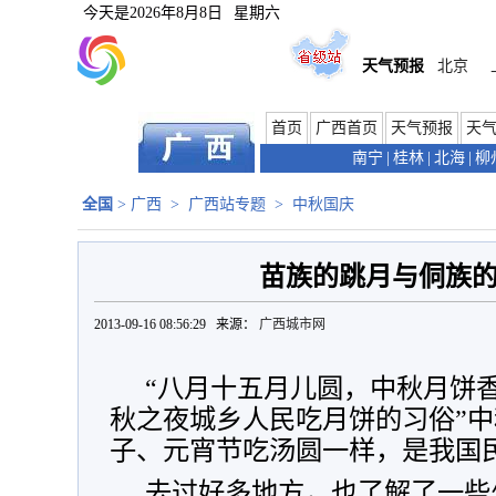
今天是
2026年8月8日
星期六
天气预报
北京
首页
广西首页
天气预报
天
南宁
|
桂林
|
北海
|
柳
全国
>
广西
>
广西站专题
>
中秋国庆
苗族的跳月与侗族
2013-09-16 08:56:29 来源：
广西城市网
“八月十五月儿圆，中秋月饼
秋之夜城乡人民吃月饼的习俗”
子、元宵节吃汤圆一样，是我国
去过好多地方，也了解了一些