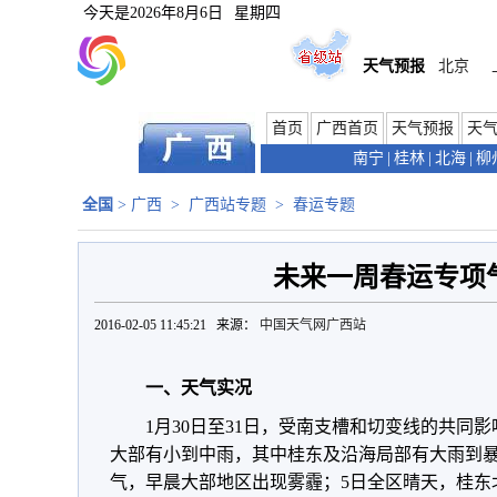
今天是
2026年8月6日
星期四
天气预报
北京
首页
广西首页
天气预报
天
南宁
|
桂林
|
北海
|
柳
全国
>
广西
>
广西站专题
>
春运专题
未来一周春运专项
2016-02-05 11:45:21 来源：
中国天气网广西站
一、天气实况
1月30日至31日，受南支槽和切变线的共同
大部有小到中雨，其中桂东及沿海局部有大雨到暴
气，早晨大部地区出现雾霾；5日全区晴天，桂东