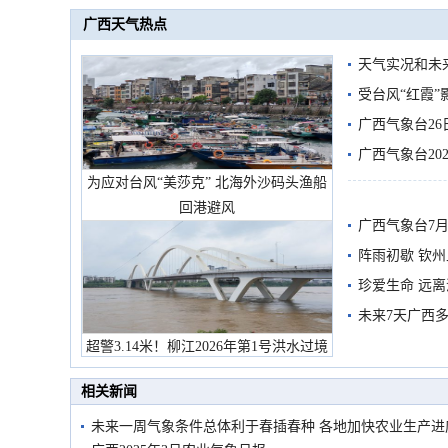
广西天气热点
天气实况和未
受台风“红霞”
有较强降雨
广西气象台26
广西气象台20
为应对台风“美莎克” 北海外沙码头渔船
预警
回港避风
广西气象台7月
阵雨初歇 钦
珍爱生命 远
未来7天广西
超警3.14米！柳江2026年第1号洪水过境
市民在堤岸见证汛况
相关新闻
未来一周气象条件总体利于春插春种 各地加快农业生产进