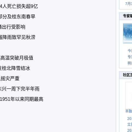
7月
4人死亡损失超9亿
部分及桂东南春旱
专家
通出行受影响
强降雨致罕见秋涝
今
专
）高温突破月极值
明
发桂北降雪结冰
社区
飘摇灾严重
东兴一周下完半年雨
1951年以来同期最高
羊
2
立
2