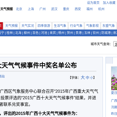
设为首页
加入收藏
天气预报
北京
上海
广州
武汉
重庆
西安
福州
杭州
页
天气预报
天气实况
四季旅游
生活气象
行业气象
气象影视
东盟气象
南宁
|
桂林
|
北海
|
柳州
|
百色
|
河池
|
来宾
|
梧州
|
贺州
|
贵港
|
玉林
|
钦州
|
防城港
|
崇
城市天气查询：
十大天气气候事件中奖名单公布
西站
大
中
【字体：
小
】
广西区气象服务中心联合召开“2015年广西重大天气气
夏
投票评选的“2015广西十大天气气候事件”结果，并进
广西
者联系兑奖事宜。
汛
，评出的2015年广西十大天气气候事件为：
昨