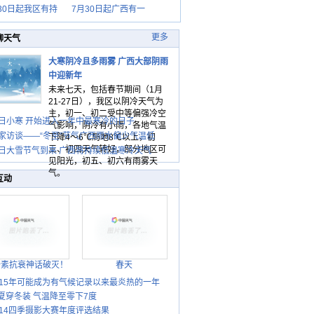
30日起我区有持
7月30日起广西有一
更多
聊天气
大寒阴冷且多雨雾 广西大部阴雨
中迎新年
未来七天，包括春节期间（1月
21-27日），我区以阴冷天气为
主，初一、初二受中等偏强冷空
日小寒 开始进入一年中最寒冷的日子
气影响，阴冷有小雨，各地气温
家访谈——“冬至”节气广西雨水偏少气温低
下降4～6℃局地8℃以上，初
三、初四天气转好，部分地区可
日大雪节气到来 广西将持续低温寒冷天气
见阳光，初五、初六有雨雾天
气。
互动
胎素抗衰神话破灭！
春天
015年可能成为有气候记录以来最炎热的一年
夏穿冬装 气温降至零下7度
014四季摄影大赛年度评选结果