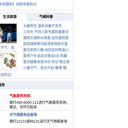
手机摄影】拍拍早晨的云
生活旅游
气候科普
大暑养生 温和消暑不贪凉
三伏天 不同人群专属防暑要点
暴雨天遇积水倒灌 这份避险提
请收好
连续强降雨可能诱发地质灾害
示请收好
暑节气：南
夏日安然入睡 收好这份降温小
这些前兆要知道
夏季户外活动注意这6点 防暑
贴士
夏日健康享受冷饮 牢记“两注意
健身两不误
小暑节气：南方开启“桑拿”模
一控制”
式 北方陆续进入雨季
暑这样过：
服务
气象服务热线
拨打400-6000-121进行气象服务咨询、
建议、合作与投诉
天气预报电话查询
拨打12121或96121进行天气预报查询