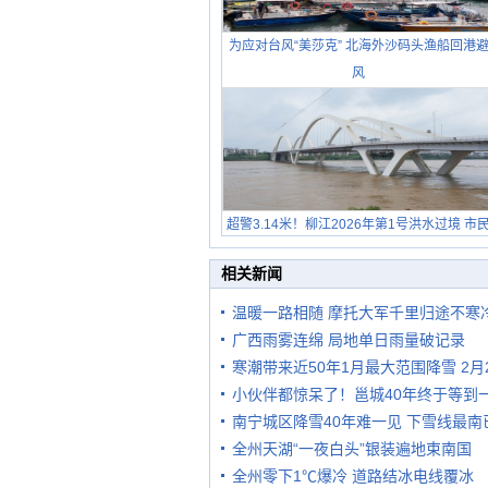
为应对台风“美莎克” 北海外沙码头渔船回港
风
超警3.14米！柳江2026年第1号洪水过境 市
在堤岸见证汛况
相关新闻
温暖一路相随 摩托大军千里归途不寒
广西雨雾连绵 局地单日雨量破记录
寒潮带来近50年1月最大范围降雪 2
小伙伴都惊呆了！邕城40年终于等到
南宁城区降雪40年难一见 下雪线最南
全州天湖“一夜白头”银装遍地束南国
全州零下1℃爆冷 道路结冰电线覆冰