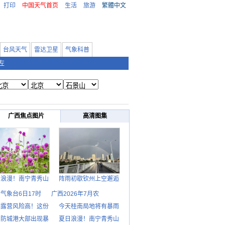
打印
中国天气首页
生活
旅游
繁體中文
台风天气
雷达卫星
气象科普
左
广西焦点图片
高清图集
日浪漫！南宁青秀山
阵雨初歇钦州上空邂逅
气象台6日17时
广西2026年7月农
期露营风险高！这份
今天桂南局地将有暴雨
日防城港大部出现暴
夏日浪漫！南宁青秀山