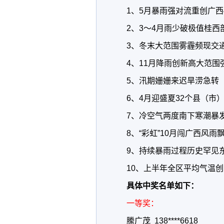
1、5月暴雨强对流重创广西
2、3～4月雨少破极值桂西
3、冬末大范围雾霾频现交
4、11月降雨创新高大范围
5、汛期姗姗来迟旱涝急转
6、4月迎盛夏32个县（市
7、冷空气两度南下寒潮暴
8、“彩虹”10月闯广西风雨
9、持续暴雨过程历史罕见
10、上半年全区平均气温创
具体中奖名单如下：
一等奖：
縢广茂 138****6618