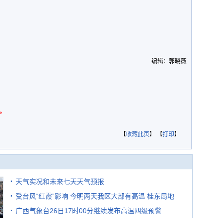
编辑：郭晓薇
。
【
收藏此页
】 【
打印
】
天气实况和未来七天天气预报
受台风“红霞”影响 今明两天我区大部有高温 桂东局地
广西气象台26日17时00分继续发布高温四级预警
有较强降雨