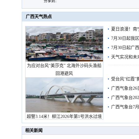
分享到：
广西天气热点
夏日浪漫！南
7月30日起
7月30日起
天气实况和未
为应对台风“美莎克” 北海外沙码头渔船
回港避风
受台风“红霞”
有较强降雨
广西气象台26
广西气象台20
预警
广西气象台7月
超警3.14米！柳江2026年第1号洪水过境
市民在堤岸见证汛况
相关新闻