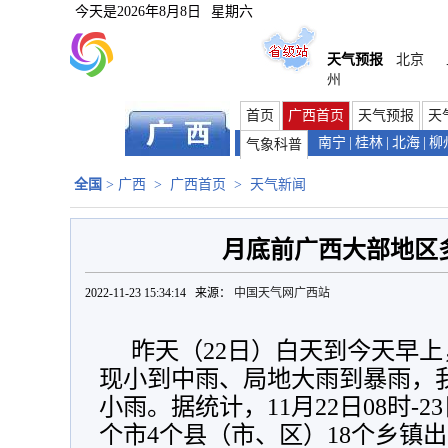
今天是
2026年8月8日
星期六
天气预报
北京
州
首页
广西首页
天气预报
天
南宁
|
桂林
|
北海
|
柳
气象科普
全国
>
广西
>
广西首页
>
天气新闻
月底前广西大部地区
2022-11-23 15:34:14 来源：
中国天气网广西站
昨天（22日）白天到今天早
现小到中雨、局地大雨到暴雨，
小雨。据统计，11月22日08时-2
个市4个县（市、区）18个乡镇出