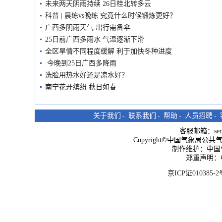
未来两天阴雨持续 26日桂北转多云
科普 | 晨练vs晚练 究竟什么时候锻炼更好？
广西多阴雨天气 出行需备伞
25日前广西多雨水 气温逐渐下滑
全区旱情不同程度缓解 利于加快冬种进度
今晚到25日广西多降雨
洗脸用热水好还是凉水好？
南宁花开缤纷 秋日如春
关于我们
-
联系我们
-
帮助
-
人员招聘
-
客服邮箱：
se
Copyright©中国气象局公共气象服
制作维护：中国
郑重声明：
京ICP证010385-2