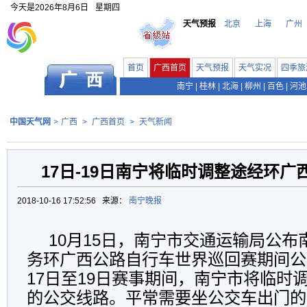
今天是
2026年8月6日
星期四
天气预报
北京
上海
广州
首页
广西首页
天气预报
天气实况
四季旅
南宁
|
桂林
|
北海
|
柳州
|
百色
|
河池
中国天气网
>
广西
>
广西首页
>
天气新闻
17日-19日南宁将临时调整途经环
2018-10-16 17:52:56 来源：
南宁晚报
10月15日，南宁市交通运输局公
务环广西公路自行车世界巡回赛期间公
17日至19日赛事期间，南宁市将临时
的公交线路。平常需要坐公交车出门的