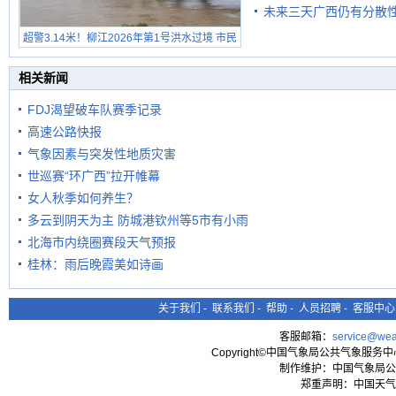
未来三天广西仍有分散性
超警3.14米！柳江2026年第1号洪水过境 市民
在堤岸见证汛况
相关新闻
FDJ渴望破车队赛季记录
高速公路快报
气象因素与突发性地质灾害
世巡赛“环广西”拉开帷幕
女人秋季如何养生？
多云到阴天为主 防城港钦州等5市有小雨
北海市内绕圈赛段天气预报
桂林：雨后晚霞美如诗画
关于我们
-
联系我们
-
帮助
-
人员招聘
-
客服中心
客服邮箱：
service@wea
Copyright©中国气象局公共气象服务中心 All
制作维护：中国气象局公
郑重声明：中国天气