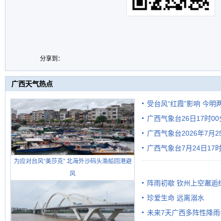
分享到：
广西天气热点
受台风“红霞”影响 今
广西气象台26日17时0
有较强降雨
广西气象台2026年7月
广西气象台7月24日1
级预警
为应对台风“美莎克” 北海外沙码头渔船回港避
风
阵雨初歇 钦州上空邂逅
珍爱生命 远离溺水
未来7天广西多阵性降雨