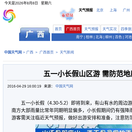
今天是
2026年8月8日
星期六
天气预报
北京
上海
广州
首页
广西首页
天气预报
天气实况
四季旅
南宁
|
桂林
|
北海
|
柳州
|
百色
|
河池
中国天气网
>
广西
>
广西首页
>
天气新闻
五一小长假山区游 需防范地
2016-04-29 16:00:19 来源：
中国天气网
五一小长假（4.30-5.2）即将到来，有山有水的周
南方大部雨量比常年同期明显偏多，小长假期间仍有强降
游客需关注临近天气预报，做好出游安排和准备，注意防