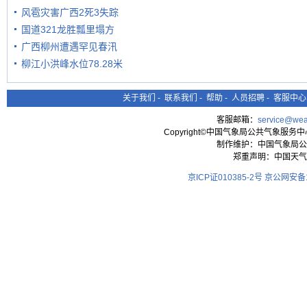
风雹灾害广西2死3失踪
国道321龙胜瓢里塌方
广西柳州遭遇罕见春汛
柳江小洪峰水位78.28米
关于我们
-
联系我们
-
帮助
-
人员招聘
-
客服中心
客服邮箱：
service@wea
Copyright©中国气象局公共气象服务中心 All
制作维护：中国气象局公
郑重声明：中国天气
京ICP证010385-2号
京公网安备11