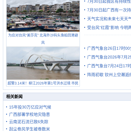
7月30日起我区有持续
7月30日起广西有一次
天气实况和未来七天天
受台风“红霞”影响 今
为应对台风“美莎克” 北海外沙码头渔船回港避
有较强降雨
风
广西气象台26日17时0
广西气象台2026年7月
广西气象台7月24日1
级预警
阵雨初歇 钦州上空邂逅
超警3.14米！柳江2026年第1号洪水过境 市民
在堤岸见证汛况
相关新闻
15年投30万亿应对气候
广西部署学校地灾隐患
云南泥石流已致6失踪
刮尘卷风学生被卷数米