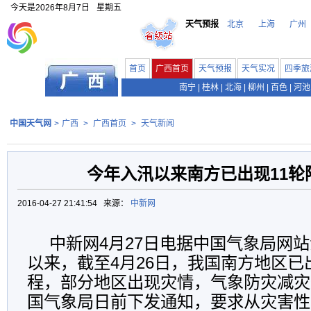
今天是
2026年8月7日
星期五
天气预报
北京
上海
广州
首页
广西首页
天气预报
天气实况
四季旅
南宁
|
桂林
|
北海
|
柳州
|
百色
|
河池
中国天气网
>
广西
>
广西首页
>
天气新闻
今年入汛以来南方已出现11轮
2016-04-27 21:41:54 来源：
中新网
中新网4月27日电据中国气象局网
以来，截至4月26日，我国南方地区已
程，部分地区出现灾情，气象防灾减灾
国气象局日前下发通知，要求从灾害性