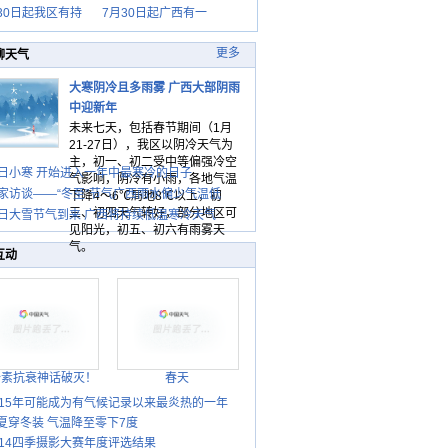
30日起我区有持
7月30日起广西有一
更多
聊天气
大寒阴冷且多雨雾 广西大部阴雨
中迎新年
未来七天，包括春节期间（1月
21-27日），我区以阴冷天气为
主，初一、初二受中等偏强冷空
日小寒 开始进入一年中最寒冷的日子
气影响，阴冷有小雨，各地气温
家访谈——“冬至”节气广西雨水偏少气温低
下降4～6℃局地8℃以上，初
三、初四天气转好，部分地区可
日大雪节气到来 广西将持续低温寒冷天气
见阳光，初五、初六有雨雾天
气。
互动
胎素抗衰神话破灭！
春天
015年可能成为有气候记录以来最炎热的一年
夏穿冬装 气温降至零下7度
014四季摄影大赛年度评选结果