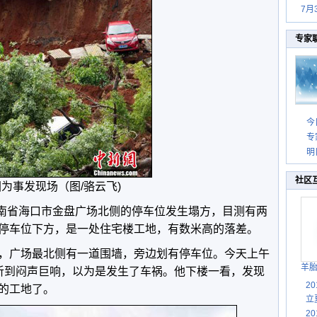
7月
专家
今
专
明
社区
为事发现场（图/骆云飞)
，海南省海口市金盘广场北侧的停车位发生塌方，目测有两
停车位下方，是一处住宅楼工地，有数米高的落差。
，广场最北侧有一道围墙，旁边划有停车位。今天上午
羊
听到闷声巨响，以为是发生了车祸。他下楼一看，发现
2
的工地了。
立
2