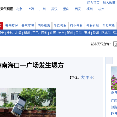
设为首页
加入收藏
天气预报
北京
上海
广州
武汉
重庆
西安
福州
杭州
页
天气预报
天气实况
四季旅游
生活气象
行业气象
气象影视
东盟气象
南宁
|
桂林
|
北海
|
柳州
|
百色
|
河池
|
来宾
|
梧州
|
贺州
|
贵港
|
玉林
|
钦州
|
防城港
|
崇
城市天气查询：
海南海口一广场发生塌方
大
中
【字体：
小
】
夏
广西
汛
昨