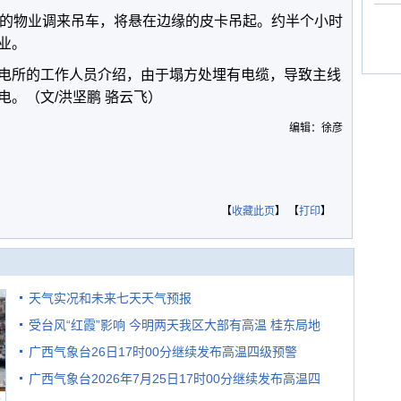
场的物业调来吊车，将悬在边缘的皮卡吊起。约半个小时
业。
电所的工作人员介绍，由于塌方处埋有电缆，导致主线
。（文/洪坚鹏 骆云飞）
编辑：徐彦
【
收藏此页
】 【
打印
】
天气实况和未来七天天气预报
受台风“红霞”影响 今明两天我区大部有高温 桂东局地
广西气象台26日17时00分继续发布高温四级预警
有较强降雨
广西气象台2026年7月25日17时00分继续发布高温四