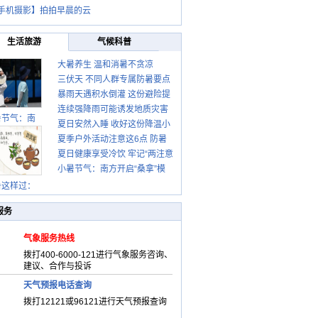
手机摄影】拍拍早晨的云
生活旅游
气候科普
大暑养生 温和消暑不贪凉
三伏天 不同人群专属防暑要点
暴雨天遇积水倒灌 这份避险提
请收好
连续强降雨可能诱发地质灾害
示请收好
暑节气：南
夏日安然入睡 收好这份降温小
这些前兆要知道
夏季户外活动注意这6点 防暑
贴士
夏日健康享受冷饮 牢记“两注意
健身两不误
小暑节气：南方开启“桑拿”模
一控制”
式 北方陆续进入雨季
暑这样过：
服务
气象服务热线
拨打400-6000-121进行气象服务咨询、
建议、合作与投诉
天气预报电话查询
拨打12121或96121进行天气预报查询