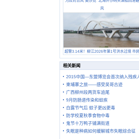
为应对台风“美莎克” 北海外沙码头渔船回港
风
超警3.14米！柳江2026年第1号洪水过境 市
在堤岸见证汛况
相关新闻
2015中国—东盟博览会首次纳入残疾
柬埔寨之旅——感受吴哥古迹
广西柳州段两货车追尾
9月防肠道传染和蚊疾
白露节气后 蚊子更凶更毒
防学校夏秋季食物中毒
鬼节十万鸭子铺满街道
失眠是种病如何缓解城市失眠综合征