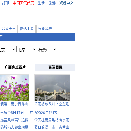
打印
中国天气首页
生活
旅游
繁體中文
台风天气
雷达卫星
气象科普
左
广西焦点图片
高清图集
日浪漫！南宁青秀山
阵雨初歇钦州上空邂逅
气象台6日17时
广西2026年7月农
期露营风险高！这份
今天桂南局地将有暴雨
日防城港大部出现暴
夏日浪漫！南宁青秀山