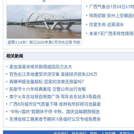
风
广西气象台7月24日1
阵雨初歇 钦州上空邂逅
珍爱生命 远离溺水
未来7天广西多阵性降雨
超警3.14米！柳江2026年第1号洪水过境 市民
在堤岸见证汛况
相关新闻
麦加清真寺塔吊倒塌或因风力太大
百色右江多地遭受洪涝灾害 直接经济损失226万
再曝甲醛含量超标 您家的凉席还用留吗？
民歌节十六年经典重现 交警公布出行攻略
南宁火车东站将启用南广场 驾车去东站多3条路线
广西8月城市空气质量下降 桂林有所好转河池最差
“中秋+国庆”假期休不停 中秋、国庆运输期限相连
东博会轻工展美食节期间 5条临时公交专线免费坐