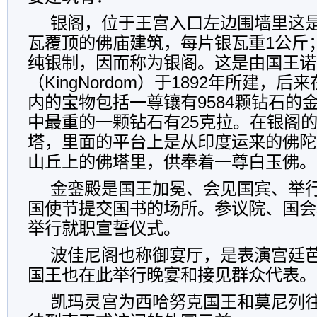
银阁，位于王宫入口左边围墙里这是
瓦覆顶的佛庙建筑，每片银瓦重1公斤
纯银制，因而称为银阁。这是由国王诺
（KingNordom）于1892年所建，后
内的宝物包括一尊镶有9584颗钻石的
中最重的一颗钻石有25克拉。在银阁
塔，里面的平台上是从印度运来的佛陀
山丘上的佛塔里，供奉着一尊白玉佛。
金銮殿是国王加冕、会见国宾、举
国使节提交国书的场所。参议院、国会
举行就职宣誓仪式。
波佳尼阁也称御宴厅，是表演宫廷
国王也在此举行晚宴和接见群众代表。
凯玛灵宫为西哈努克国王和莫尼列