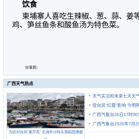
饮食
柬埔寨人喜吃生辣椒、葱、蒜、姜
鸡、笋丝鱼条和酸鱼汤为特色菜。
分享到：
广西天气热点
天气实况和未来七天天
受台风“红霞”影响 今
广西气象台26日17时0
有较强降雨
广西气象台2026年7月
为应对台风“美莎克” 北海外沙码头渔船回港避
级预警