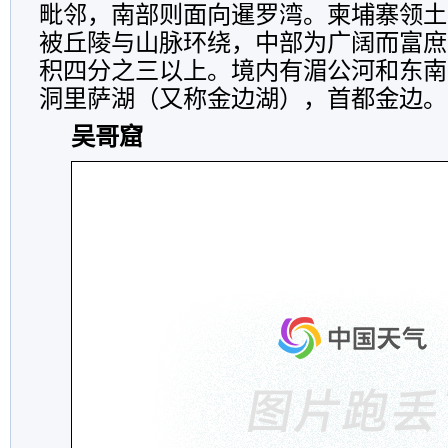
毗邻，南部则面向暹罗湾。柬埔寨领土
被丘陵与山脉环绕，中部为广阔而富庶
积四分之三以上。境内有湄公河和东南
洞里萨湖（又称金边湖），首都金边。
吴哥窟