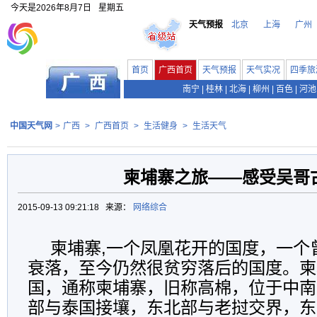
今天是
2026年8月7日
星期五
天气预报
北京
上海
广州
首页
广西首页
天气预报
天气实况
四季旅
南宁
|
桂林
|
北海
|
柳州
|
百色
|
河池
中国天气网
>
广西
>
广西首页
>
生活健身
>
生活天气
柬埔寨之旅——感受吴哥
2015-09-13 09:21:18 来源：
网络综合
柬埔寨,一个凤凰花开的国度，一个
衰落，至今仍然很贫穷落后的国度。柬
国，通称柬埔寨，旧称高棉，位于中南
部与泰国接壤，东北部与老挝交界，东