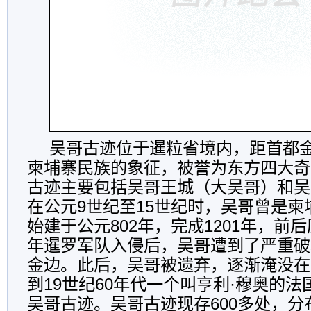
吴哥古迹位于暹粒省境内，距首都金
柬埔寨民族的象征，被誉为东方四大奇
古迹主要包括吴哥王城（大吴哥）和吴
在公元9世纪至15世纪时，吴哥曾是
始建于公元802年，完成1201年，前后历
年暹罗军队入侵后，吴哥遭到了严重破
金边。此后，吴哥被遗弃，逐渐淹没在
到19世纪60年代一个叫亨利·穆奥的
吴哥古迹。吴哥古迹现存600多处，分