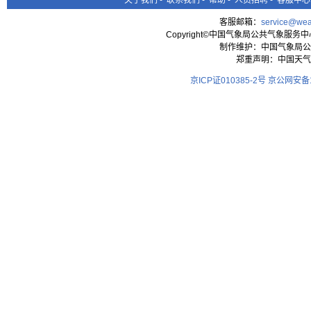
关于我们
-
联系我们
-
帮助
-
人员招聘
-
客服中心
客服邮箱：
service@wea
Copyright©中国气象局公共气象服务中心 All
制作维护：中国气象局公
郑重声明：中国天气
京ICP证010385-2号
京公网安备11