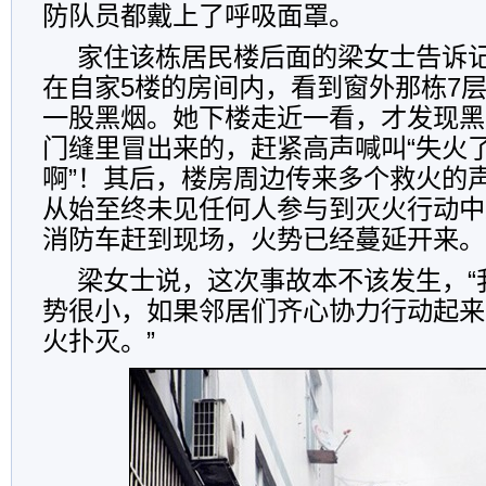
防队员都戴上了呼吸面罩。
家住该栋居民楼后面的梁女士告诉
在自家5楼的房间内，看到窗外那栋7
一股黑烟。她下楼走近一看，才发现黑
门缝里冒出来的，赶紧高声喊叫“失火
啊”！其后，楼房周边传来多个救火的
从始至终未见任何人参与到灭火行动中
消防车赶到现场，火势已经蔓延开来。
梁女士说，这次事故本不该发生，“
势很小，如果邻居们齐心协力行动起来
火扑灭。”