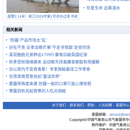
珍爱生命 远离溺水
超警3.14米！柳江2026年第1号洪水过境 市民
在堤岸见证汛况
相关新闻
“防霾”产品市场太“乱”
好吃不贵 反季龙眼芒果"不走寻常路"走俏市场
英双胞胎兄弟种出1709斤重南瓜破英国纪录
秋季悲秋情绪袭来 运动聊天改善膳食都能有效缓解
办公室内不宜食香蕉！专家揭秘最佳工作零食
甘肃肃南雪景宛如“童话世界”
雾霾将再度来袭 防霾一般的口罩只是心理安慰
寒露到秋风起胃寒的人吃点胡椒
关于我们
-
联系我们
-
帮助
-
人员招聘
-
客服中心
客服邮箱：
service@wea
Copyright©中国气象局公共气象服务中心 All
制作维护：中国气象局公