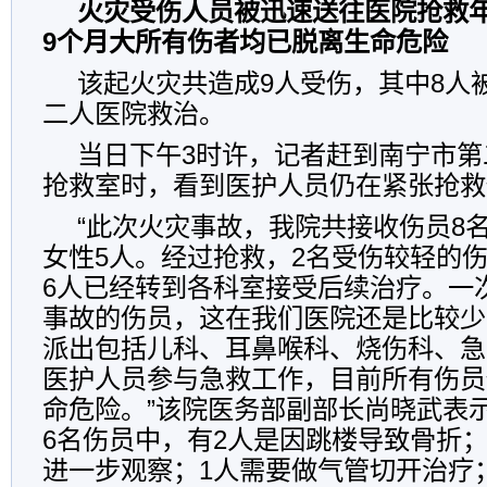
火灾受伤人员被迅速送往医院抢救
9个月大所有伤者均已脱离生命危险
该起火灾共造成9人受伤，其中8人
二人医院救治。
当日下午3时许，记者赶到南宁市第
抢救室时，看到医护人员仍在紧张抢救
“此次火灾事故，我院共接收伤员8
女性5人。经过抢救，2名受伤较轻的
6人已经转到各科室接受后续治疗。一
事故的伤员，这在我们医院还是比较少
派出包括儿科、耳鼻喉科、烧伤科、急
医护人员参与急救工作，目前所有伤员
命危险。”该院医务部副部长尚晓武表
6名伤员中，有2人是因跳楼导致骨折
进一步观察；1人需要做气管切开治疗