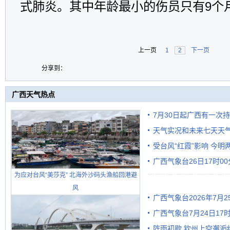
式肺炎。其中年龄最小的伤员只有9个
上一页
1
2
下一页
分享到：
广西天气热点
7月30日起广西有一次
天气实况和未来七天天
受台风“红霞”影响 今
广西气象台26日17时0
有较强降雨
为应对台风“美莎克” 北海外沙码头渔船回港避
风
广西气象台2026年7月
广西气象台7月24日1
级预警
阵雨初歇 钦州上空邂逅