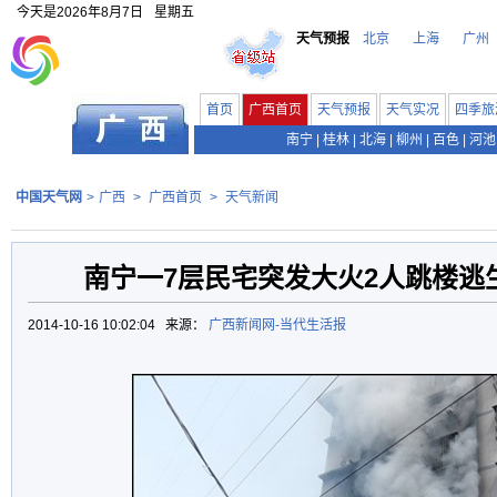
今天是
2026年8月7日
星期五
天气预报
北京
上海
广州
首页
广西首页
天气预报
天气实况
四季旅
南宁
|
桂林
|
北海
|
柳州
|
百色
|
河池
中国天气网
>
广西
>
广西首页
>
天气新闻
南宁一7层民宅突发大火2人跳楼逃生
2014-10-16 10:02:04 来源：
广西新闻网-当代生活报