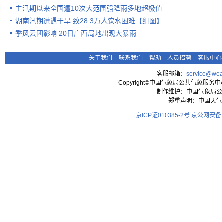
主汛期以来全国遭10次大范围强降雨多地超极值
湖南汛期遭遇干旱 致28.3万人饮水困难【组图】
季风云团影响 20日广西局地出现大暴雨
关于我们
-
联系我们
-
帮助
-
人员招聘
-
客服中心
客服邮箱：
service@wea
Copyright©中国气象局公共气象服务中心 All
制作维护：中国气象局公
郑重声明：中国天气
京ICP证010385-2号
京公网安备11