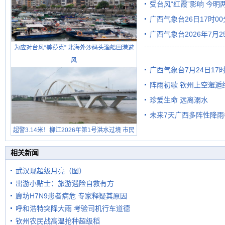
受台风“红霞”影响 今
广西气象台26日17时0
有较强降雨
广西气象台2026年7月
为应对台风“美莎克” 北海外沙码头渔船回港避
级预警
风
广西气象台7月24日1
阵雨初歇 钦州上空邂逅
珍爱生命 远离溺水
未来7天广西多阵性降雨
超警3.14米！柳江2026年第1号洪水过境 市民
在堤岸见证汛况
相关新闻
武汉现超级月亮（图）
出游小贴士：旅游遇险自救有方
廊坊H7N9患者病危 专家释疑其原因
呼和浩特突降大雨 考验司机行车道德
钦州农民战高温抢种超级稻