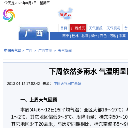
今天是
2026年8月7日
星期五
首页
广西首页
天气预报
天气实况
台
南宁
|
桂林
|
北海
|
柳州
|
百色
|
河池
|
来宾
|
中国天气网
>
广西
>
广西首页
>
天气新闻
下周依然多雨水 气温明显
2013-04-12 17:52:42 来源：
中国天气网广西站
一、上周天气回顾
本周
(4
月
6
～
12
日
)
周平均气温：全区大部
16
～
19
℃；
1
～
2
℃，其它地区偏低
3
～
5
℃。
周降雨量：桂东南
50
～
10
其它地区少于
20
毫米；与历史同期相比，桂东南偏多
5
～
9