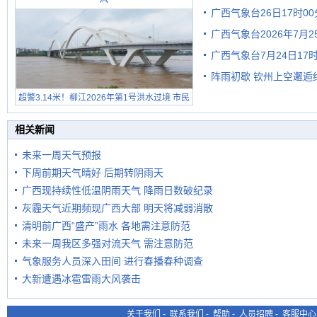
广西气象台26日17时0
广西气象台2026年7月
广西气象台7月24日1
级预警
阵雨初歇 钦州上空邂逅
超警3.14米！柳江2026年第1号洪水过境 市民
在堤岸见证汛况
相关新闻
未来一周天气预报
下周前期天气晴好 后期转阴雨天
广西现持续性低温阴雨天气 降雨日数破纪录
灰霾天气近期频现广西大部 明天将减弱消散
清明前广西“盛产”雨水 各地需注意防范
未来一周我区多强对流天气 需注意防范
气象服务人员深入田间 进行春播春种调查
大新遭遇冰雹雷雨大风袭击
关于我们
-
联系我们
-
帮助
-
人员招聘
-
客服中心