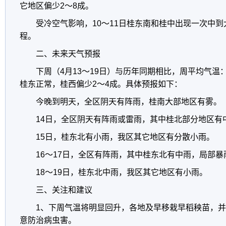
它地区偏少
2
～
8
成。
受冷空气影响，
10
～
11
日桂东南和桂中出现一次中到
程。
二、未来天气预报
下周（
4
月
13
～
19
日）与历年同期相比，周平均气温
桂东正常，桂西偏少
2
～
4
成。具体预报如下：
今晚到明天，全区阴天有阵雨，桂南大部地区有雾。
14
日，全区阴天有阵雨或雷雨，其中桂北部分地区有
15
日，桂东北有小雨，我区其它地区有分散小雨。
16
～
17
日，全区有阵雨，其中桂东北有中雨，局部暴
18
～
19
日，桂东北中雨，我区其它地区有小雨。
三、关注和建议
1
、下周气温将明显回升，各地及早移栽早稻秧苗，并
意防治病虫害。