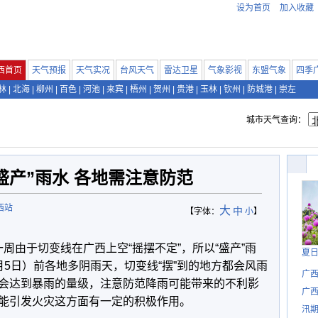
设为首页
加入收藏
西首页
天气预报
天气实况
台风天气
雷达卫星
气象影视
东盟气象
四季
林
|
北海
|
柳州
|
百色
|
河池
|
来宾
|
梧州
|
贺州
|
贵港
|
玉林
|
钦州
|
防城港
|
崇左
城市天气查询：
盛产”雨水 各地需注意防范
西站
大
中
【字体：
小
】
周由于切变线在广西上空“摇摆不定”，所以“盛产”雨
夏
5日）前各地多阴雨天，切变线“摆”到的地方都会风雨
广
会达到暴雨的量级，注意防范降雨可能带来的不利影
广西
能引发火灾这方面有一定的积极作用。
汛