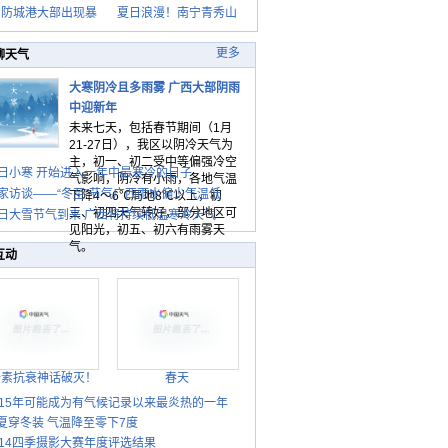
日防城港大部出现暴
夏日浪漫！南宁青秀山
更多
聊天气
大寒阴冷且多雨雾 广西大部阴雨
中迎新年
未来七天，包括春节期间（1月
21-27日），我区以阴冷天气为
主，初一、初二受中等偏强冷空
日小寒 开始进入一年中最寒冷的日子
气影响，阴冷有小雨，各地气温
家访谈——“冬至”节气广西雨水偏少气温低
下降4～6℃局地8℃以上，初
三、初四天气转好，部分地区可
日大雪节气到来 广西将持续低温寒冷天气
见阳光，初五、初六有雨雾天
气。
互动
胎素抗衰神话破灭！
春天
015年可能成为有气候记录以来最炎热的一年
夏穿冬装 气温降至零下7度
014四季摄影大赛年度评选结果