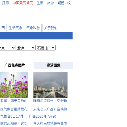
打印
中国天气首页
生活
旅游
繁體中文
广西
生活气象
气象科普
关于我们
广西焦点图片
高清图集
日浪漫！南宁青秀山
阵雨初歇钦州上空邂逅
西区气象台继续发布
未来七天广西开启晴热
气象台6日17时
广西2026年7月农
期露营风险高！这份
今天桂南局地将有暴雨