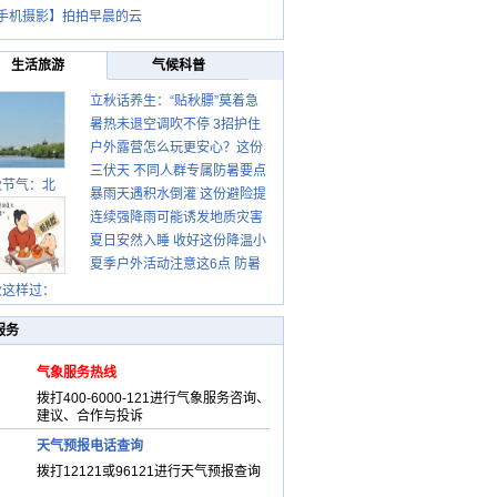
手机摄影】拍拍早晨的云
生活旅游
气候科普
立秋话养生：“贴秋膘”莫着急
暑热未退空调吹不停 3招护住
先清暑再防燥
户外露营怎么玩更安心？这份
肩颈不酸痛
三伏天 不同人群专属防暑要点
攻略请收好
秋节气：北
暴雨天遇积水倒灌 这份避险提
请收好
连续强降雨可能诱发地质灾害
示请收好
夏日安然入睡 收好这份降温小
这些前兆要知道
夏季户外活动注意这6点 防暑
贴士
健身两不误
秋这样过：
服务
气象服务热线
拨打400-6000-121进行气象服务咨询、
建议、合作与投诉
天气预报电话查询
拨打12121或96121进行天气预报查询