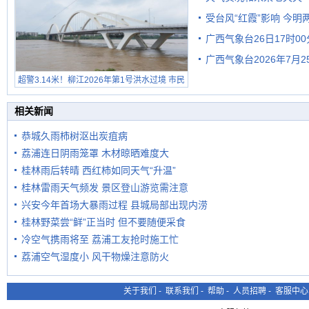
受台风“红霞”影响 今
广西气象台26日17时0
有较强降雨
广西气象台2026年7月
超警3.14米！柳江2026年第1号洪水过境 市民
级预警
在堤岸见证汛况
相关新闻
恭城久雨柿树沤出炭疽病
荔浦连日阴雨笼罩 木材晾晒难度大
桂林雨后转晴 西红柿如同天气“升温”
桂林雷雨天气频发 景区登山游览需注意
兴安今年首场大暴雨过程 县城局部出现内涝
桂林野菜尝“鲜”正当时 但不要随便采食
冷空气携雨将至 荔浦工友抢时施工忙
荔浦空气湿度小 风干物燥注意防火
关于我们
-
联系我们
-
帮助
-
人员招聘
-
客服中心