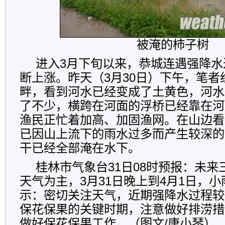
被淹的柿子树
进入3月下旬以来，恭城连遇强降水
断上涨。昨天（3月30日）下午，笔者
畔，看到河水已经变成了土黄色，河水
了不少，横跨在河面的浮桥已经靠在河
渔民正忙着加高、加固渔网。在山边看
已因山上流下的雨水过多而产生较深的
干已经全部淹在水下。
桂林市气象台31日08时预报：未
天气为主，3月31日晚上到4月1日，
示：密切关注天气，近期强降水过程较
保花保果的关键时期，注意做好排涝措
做好保花保果工作。（图文/唐小琴）