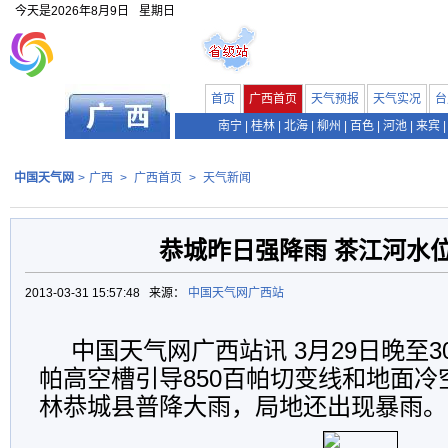
今天是
2026年8月9日
星期日
首页
广西首页
天气预报
天气实况
台
南宁
|
桂林
|
北海
|
柳州
|
百色
|
河池
|
来宾
|
中国天气网
>
广西
>
广西首页
>
天气新闻
恭城昨日强降雨 茶江河水
2013-03-31 15:57:48 来源：
中国天气网广西站
中国天气网广西站讯 3月29日晚至3
帕高空槽引导850百帕切变线和地面
林恭城县普降大雨，局地还出现暴雨。