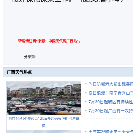
转载请注明“来源：中国天气网广西站”。
分享到：
广西天气热点
昨日防城港大部出现暴雨
雨
夏日浪漫！南宁青秀山
7月30日起我区有持续
7月30日起广西有一次
为应对台风“美莎克” 北海外沙码头渔船回港避
风
天气实况和未来七天天