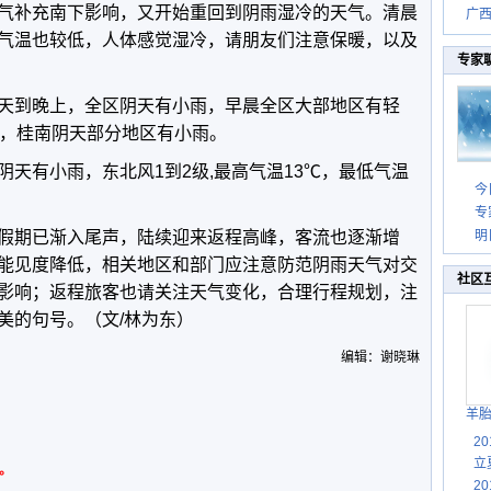
气补充南下影响，又开始重回到阴雨湿冷的天气。清晨
广西
气温也较低，人体感觉湿冷，请朋友们注意保暖，以及
专家
天到晚上，全区阴天有小雨，早晨全区大部地区有轻
雨，桂南阴天部分地区有小雨。
天有小雨，东北风1到2级,最高气温13℃，最低气温
今
专
假期已渐入尾声，陆续迎来返程高峰，客流也逐渐增
明
能见度降低，相关地区和部门应注意防范阴雨天气对交
社区
影响；返程旅客也请关注天气变化，合理行程规划，注
美的句号。（文/林为东）
编辑：谢晓琳
羊
2
立
。
2