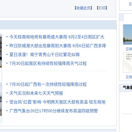
【
【
收藏此页
】 【
打印
】
今天桂南局地将有暴雨或大暴雨 8月2至4日雨区扩大
昨日防城港大部出现暴雨到大暴雨 8月6日前广西多降
需继续防范
立
雨
夏日浪漫！南宁青秀山千日红繁花似锦
7月30日起我区有持续性较强降雨天气过程
避
立
7月30日起广西有一次持续性较强降雨过程
气象
天气实况和未来七天天气预报
受台风“红霞”影响 今明两天我区大部有高温 桂东局地
广西气象台26日17时00分继续发布高温四级预警
有较强降雨
民