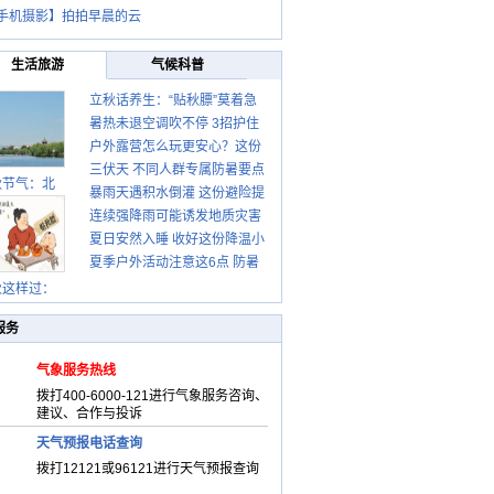
手机摄影】拍拍早晨的云
生活旅游
气候科普
立秋话养生：“贴秋膘”莫着急
暑热未退空调吹不停 3招护住
先清暑再防燥
户外露营怎么玩更安心？这份
肩颈不酸痛
三伏天 不同人群专属防暑要点
攻略请收好
秋节气：北
暴雨天遇积水倒灌 这份避险提
请收好
连续强降雨可能诱发地质灾害
示请收好
夏日安然入睡 收好这份降温小
这些前兆要知道
夏季户外活动注意这6点 防暑
贴士
健身两不误
秋这样过：
服务
气象服务热线
拨打400-6000-121进行气象服务咨询、
建议、合作与投诉
天气预报电话查询
拨打12121或96121进行天气预报查询