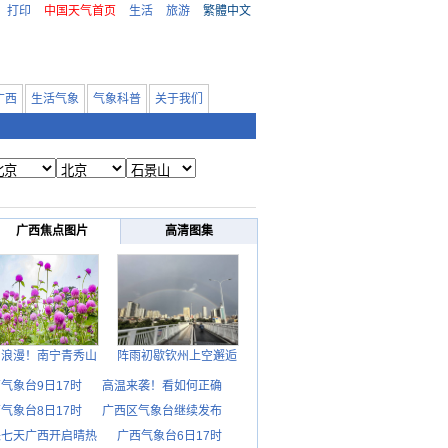
打印
中国天气首页
生活
旅游
繁體中文
广西
生活气象
气象科普
关于我们
广西焦点图片
高清图集
日浪漫！南宁青秀山
阵雨初歇钦州上空邂逅
气象台9日17时
高温来袭！看如何正确
气象台8日17时
广西区气象台继续发布
来七天广西开启晴热
广西气象台6日17时