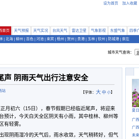
设为首页
加入收藏
西首页
天气预报
天气实况
台风天气
雷达卫星
气象影视
东盟气象
四季
林
|
北海
|
柳州
|
百色
|
河池
|
来宾
|
梧州
|
贺州
|
贵港
|
玉林
|
钦州
|
防城港
|
崇左
城市天气查询：
尾声 阴雨天气出行注意安全
西站
大
中
【字体：
小
】
是正月初六（15日），春节假期已经临近尾声，将迎来
夏
台预计，今天白天全区阴天有小雨，其中桂林、柳州等
广西
区有轻雾。
广西
出现阴雨湿冷的天气后，雨水收敛，天气稍转好，但气
未