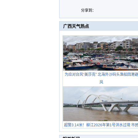
分享到：
广西天气热点
为应对台风“美莎克” 北海外沙码头渔船回港
风
超警3.14米！柳江2026年第1号洪水过境 市
在堤岸见证汛况