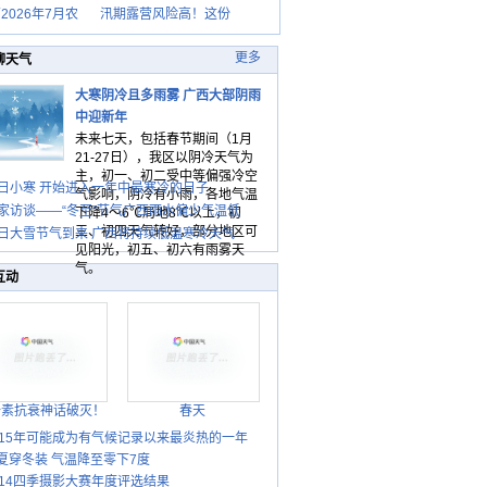
2026年7月农
汛期露营风险高！这份
更多
聊天气
大寒阴冷且多雨雾 广西大部阴雨
中迎新年
未来七天，包括春节期间（1月
21-27日），我区以阴冷天气为
主，初一、初二受中等偏强冷空
日小寒 开始进入一年中最寒冷的日子
气影响，阴冷有小雨，各地气温
家访谈——“冬至”节气广西雨水偏少气温低
下降4～6℃局地8℃以上，初
三、初四天气转好，部分地区可
日大雪节气到来 广西将持续低温寒冷天气
见阳光，初五、初六有雨雾天
气。
互动
胎素抗衰神话破灭！
春天
015年可能成为有气候记录以来最炎热的一年
夏穿冬装 气温降至零下7度
014四季摄影大赛年度评选结果