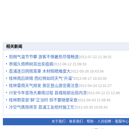
相关新闻
阳朔气温节节攀 游客不惧暑热尽情畅游
2012-07-22 11:38:31
恭城久雨柿树沤出炭疽病
2012-06-12 21:09:33
荔浦连日阴雨笼罩 木材晾晒难度大
2012-05-26 16:43:54
桂林雨后转晴 西红柿如同天气“升温”
2012-05-17 10:20:30
桂林雷雨天气频发 景区登山游览需注意
2012-04-24 12:01:27
兴安今年首场大暴雨过程 县城局部出现内涝
2012-04-12 21:12:48
桂林野菜尝“鲜”正当时 但不要随便采食
2012-04-03 21:08:45
冷空气携雨将至 荔浦工友抢时施工忙
2012-03-30 10:55:42
关于我们
-
联系我们
-
帮助
-
人员招聘
-
客服中心