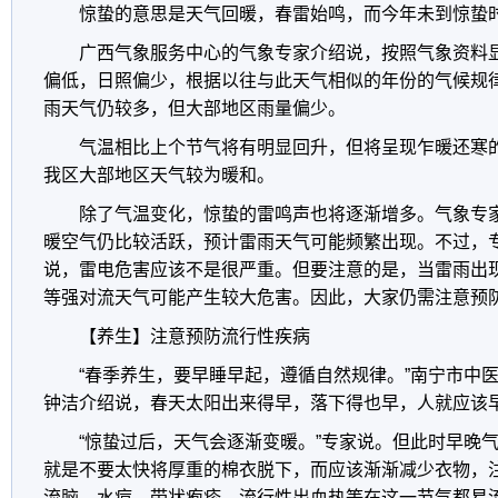
惊蛰的意思是天气回暖，春雷始鸣，而今年未到惊蛰
广西气象服务中心的气象专家介绍说，按照气象资料显
偏低，日照偏少，根据以往与此天气相似的年份的气候规
雨天气仍较多，但大部地区雨量偏少。
气温相比上个节气将有明显回升，但将呈现乍暖还寒
我区大部地区天气较为暖和。
除了气温变化，惊蛰的雷鸣声也将逐渐增多。气象专
暖空气仍比较活跃，预计雷雨天气可能频繁出现。不过，
说，雷电危害应该不是很严重。但要注意的是，当雷雨出
等强对流天气可能产生较大危害。因此，大家仍需注意预
【养生】注意预防流行性疾病
“春季养生，要早睡早起，遵循自然规律。”南宁市中
钟洁介绍说，春天太阳出来得早，落下得也早，人就应该
“惊蛰过后，天气会逐渐变暖。”专家说。但此时早晚气
就是不要太快将厚重的棉衣脱下，而应该渐渐减少衣物，
流脑、水痘、带状疱疹、流行性出血热等在这一节气都易