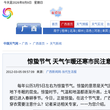
今天是
2026年8月9日
星期日
首页
广西首页
天气预报
天气实况
台
南宁
|
桂林
|
北海
|
柳州
|
百色
|
河池
|
来宾
|
中国天气网
>
广西
>
广西首页
>
天气新闻
惊蛰节气 天气乍暖还寒市民注
2012-03-05 09:57:09 来源：
广西新闻网-当代生活报
每年公历3月5日左右为惊蛰节气。惊蛰的意思是天气
地下冬眠的昆虫。惊蛰时节，气温和地温都逐渐升高，土
都已进入春耕季节。今日，正是惊蛰。在这个节气里，广
穿衣需要注意什么？记者采访相关专家，一一为您介绍。