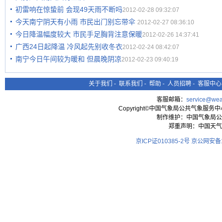
初雷响在惊蛰前 会现49天雨不断吗
2012-02-28 09:32:07
今天南宁阴天有小雨 市民出门别忘带伞
2012-02-27 08:36:10
今日降温幅度较大 市民手足胸背注意保暖
2012-02-26 14:37:41
广西24日起降温 冷风起先别收冬衣
2012-02-24 08:42:07
南宁今日午间较为暖和 但晨晚阴凉
2012-02-23 09:40:19
关于我们
-
联系我们
-
帮助
-
人员招聘
-
客服中心
客服邮箱：
service@wea
Copyright©中国气象局公共气象服务中心 All
制作维护：中国气象局公
郑重声明：中国天气
京ICP证010385-2号
京公网安备11