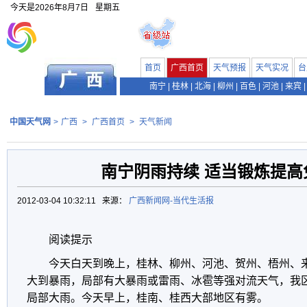
今天是
2026年8月7日
星期五
首页
广西首页
天气预报
天气实况
台
南宁
|
桂林
|
北海
|
柳州
|
百色
|
河池
|
来宾
|
中国天气网
>
广西
>
广西首页
>
天气新闻
南宁阴雨持续 适当锻炼提高
2012-03-04 10:32:11 来源：
广西新闻网-当代生活报
阅读提示
今天白天到晚上，桂林、柳州、河池、贺州、梧州、
大到暴雨，局部有大暴雨或雷雨、冰雹等强对流天气，我
局部大雨。今天早上，桂南、桂西大部地区有雾。