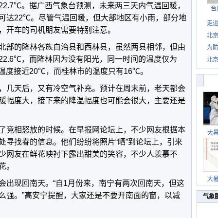
22.7℃。据广西气象台预测，未来两三天内气温回暖，
台
可达22℃。尽管气温回暖，但大部地区有小雨，部分地
走进
，开车的司机朋友需要特别注意。
北
北部的隆林各族自治县和西林县，虽然两县相邻，但由
为防
22.6℃，而隆林因为没有阳光，同一时间的温度仅为
北
，温度接近20℃，而桂林市的温度只有16℃。
，几天后，又有冷空气补充。预计在周末前，老天都会
暖幅度大，接下来的降温幅度也可能会很大，主要还是
了竞相怒放的时候。在早报网论坛上，不少网友根据本
大
处寻找春的信息。他们纷纷将照片“晒”到论坛上，引来
少网友在鲜花映衬下露出甜美的笑容，不少人羡慕不
花。
大
会出现回南天。“自1月份来，南宁有两次回南天，但这
么强。”高安宁提醒，大家还是不要开南面的窗，以减
气象