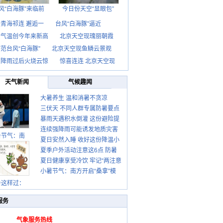
风“白海豚”来临前
今日份天空“显眼包”
青海祁连 邂逅一
台风“白海豚”逼近
京气温创今年来新高
北京天空现瑰丽朝霞
范台风“白海豚”
北京天空现鱼鳞云景观
京降雨过后火烧云惊
惊喜连连 北京天空现
天气新闻
气候趣闻
大暑养生 温和消暑不贪凉
三伏天 不同人群专属防暑要点
暴雨天遇积水倒灌 这份避险提
请收好
连续强降雨可能诱发地质灾害
示请收好
暑节气：南
夏日安然入睡 收好这份降温小
这些前兆要知道
夏季户外活动注意这6点 防暑
贴士
夏日健康享受冷饮 牢记“两注意
健身两不误
小暑节气：南方开启“桑拿”模
一控制”
式 北方陆续进入雨季
暑这样过：
服务
气象服务热线