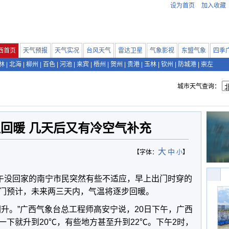
设为首页
加入收藏
西首页
天气预报
天气实况
台风天气
雷达卫星
气象影视
东盟气象
四季
林
|
北海
|
柳州
|
百色
|
河池
|
来宾
|
梧州
|
贺州
|
贵港
|
玉林
|
钦州
|
防城港
|
崇左
城市天气查询：
回暖 几天后又有冷空气补充
大
中
【字体：
小
】
中午没回家的南宁市民突然有些不适应，早上出门时穿的
门预计，未来两三天内，气温将逐步回暖。
回升。”广西气象台总工程师高安宁说，20日下午，广西
下就升到20℃，有些地方甚至升到22℃。下午2时，