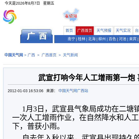
今天是
2026年8月7日
星期五
首页
广西首页
天气预报
天气实况
台
南宁
|
桂林
|
北海
|
柳州
|
百色
|
河池
|
来宾
|
中国天气网
>
广西
>
广西首页
>
天气新闻
武宣打响今年人工增雨第一炮 
2012-01-03 16:53:06 来源：
中国天气网广西站
1月3日，武宣县气象局成功在二塘镇
一次人工增雨作业，在自然降水和人工
下，普获小雨。
自去年入秋以来，武宣县出现持久