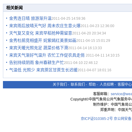
相关新闻
金秀连日晴 旅游渐升温
2011-04-25 14:59:36
来宾雨后放晴天气好 周未农庄生意火爆
2011-04-23 12:36:00
天气复又变化 来宾早稻抢种需留意
2011-04-20 20:34:34
金秀杜鹃竞相盛开 姹紫嫣红美景如画
2011-04-15 15:01:29
来宾天暖光照充足 蔬菜价格下滑
2011-04-14 16:13:33
来宾天气渐好气温升 农忙工作促农具走俏
2011-04-11 14:10:15
告别持续阴雨 象州春耕生产忙
2011-04-10 22:46:12
气温低 光照少 来宾蔗区甘蔗生长迟缓
2011-04-07 18:01:16
关于我们
-
联系我们
-
帮助
-
人员招聘
-
客服中心
客服邮箱：
service@wea
Copyright©中国气象局公共气象服务中心 All
制作维护：中国气象局公
郑重声明：中国天气
京ICP证010385-2号
京公网安备11