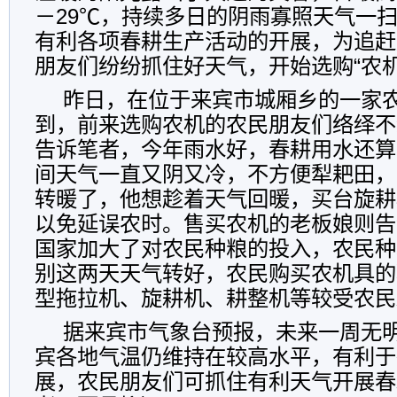
－29℃，持续多日的阴雨寡照天气一
有利各项春耕生产活动的开展，为追赶
朋友们纷纷抓住好天气，开始选购“农机
昨日，在位于来宾市城厢乡的一家
到，前来选购农机的农民朋友们络绎不
告诉笔者，今年雨水好，春耕用水还算
间天气一直又阴又冷，不方便犁耙田，
转暖了，他想趁着天气回暖，买台旋耕
以免延误农时。售买农机的老板娘则告
国家加大了对农民种粮的投入，农民种
别这两天天气转好，农民购买农机具的
型拖拉机、旋耕机、耕整机等较受农民
据来宾市气象台预报，未来一周无
宾各地气温仍维持在较高水平，有利于
展，农民朋友们可抓住有利天气开展春