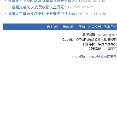
来宾蒙村乡及时防霜 春季马铃薯长势喜人
2011-03-07 19:17:42
一夜霜冻袭来 来宾蔗农损失上万元
2010-12-22 20:02:02
武宣人工增雨多点作业 全县普降中到大雨
2010-12-14 14:27:56
关于我们
-
联系我们
-
帮助
-
人员招聘
-
客服中心
客服邮箱：
service@wea
Copyright©中国气象局公共气象服务中心 All
制作维护：中国气象局公
郑重声明：中国天气
京ICP证010385-2号
京公网安备11