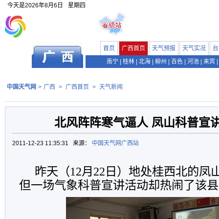
今天是
2026年8月6日
星期四
首页
广西首页
天气预报
天气实况
台
南宁
|
桂林
|
北海
|
柳州
|
百色
|
河池
|
来宾
|
中国天气网
>
广西
>
广西首页
>
天气新闻
北风阵阵寒气逼人 凤山科普宣
2011-12-23 11:35:31 来源：
中国天气网广西站
昨天（12月22日）地处桂西北的凤
但一场气象科普宣讲活动却热闹了该县