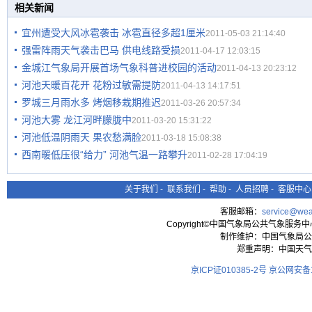
相关新闻
宜州遭受大风冰雹袭击 冰雹直径多超1厘米
2011-05-03 21:14:40
强雷阵雨天气袭击巴马 供电线路受损
2011-04-17 12:03:15
金城江气象局开展首场气象科普进校园的活动
2011-04-13 20:23:12
河池天暖百花开 花粉过敏需提防
2011-04-13 14:17:51
罗城三月雨水多 烤烟移栽期推迟
2011-03-26 20:57:34
河池大雾 龙江河畔朦胧中
2011-03-20 15:31:22
河池低温阴雨天 果农愁满脸
2011-03-18 15:08:38
西南暖低压很“给力” 河池气温一路攀升
2011-02-28 17:04:19
关于我们
-
联系我们
-
帮助
-
人员招聘
-
客服中心
客服邮箱：
service@wea
Copyright©中国气象局公共气象服务中心 All
制作维护：中国气象局公
郑重声明：中国天气
京ICP证010385-2号
京公网安备11