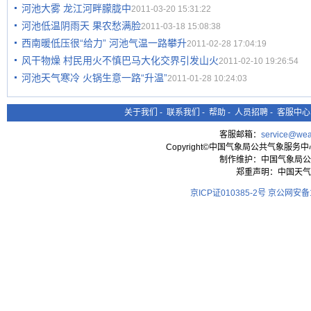
河池大雾 龙江河畔朦胧中
2011-03-20 15:31:22
河池低温阴雨天 果农愁满脸
2011-03-18 15:08:38
西南暖低压很“给力” 河池气温一路攀升
2011-02-28 17:04:19
风干物燥 村民用火不慎巴马大化交界引发山火
2011-02-10 19:26:54
河池天气寒冷 火锅生意一路“升温”
2011-01-28 10:24:03
关于我们
-
联系我们
-
帮助
-
人员招聘
-
客服中心
客服邮箱：
service@wea
Copyright©中国气象局公共气象服务中心 All
制作维护：中国气象局公
郑重声明：中国天气
京ICP证010385-2号
京公网安备11