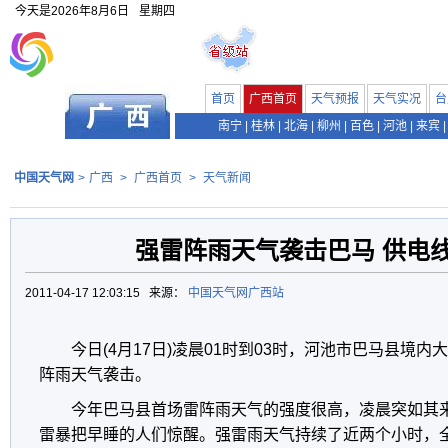
今天是
2026年8月6日
星期四
首页
广西首页
天气预报
天气实况
台
南宁
|
桂林
|
北海
|
柳州
|
百色
|
河池
|
来宾
|
中国天气网
>
广西
>
广西首页
>
天气新闻
强雷阵雨天气袭击巴马 供电
2011-04-17 12:03:15 来源：
中国天气网广西站
今日(4月17日)凌晨01时到03时，河池市巴马县境
阵雨天气袭击。
今年巴马县首场雷阵雨天气的强度很高，凌晨突如其
雷暴把早睡的人们惊醒。强雷雨天气持续了近两个小时，