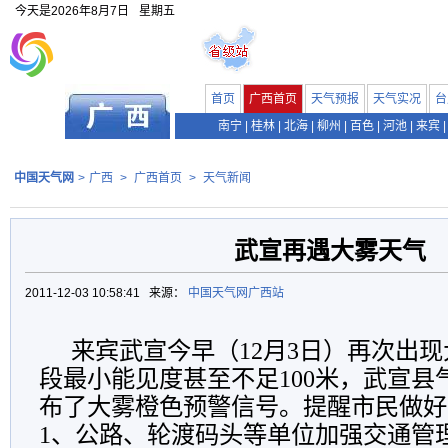
今天是
2026年8月7日
星期五
首页
广西首页
天气预报
天气实况
台
南宁
|
桂林
|
北海
|
柳州
|
百色
|
河池
|
来宾
|
中国天气网
>
广西
>
广西首页
>
天气新闻
武宣再遇大雾天气
2011-12-03 10:58:41 来源：
中国天气网广西站
来宾武宣今早（12月3日）再次出
段最小能见度甚至不足100米，武宣县气
布了大雾橙色预警信号。提醒市民做好
1、公路、轮渡码头等单位加强交通管