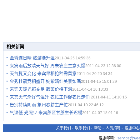
相关新闻
金秀连日晴 旅游渐升温
2011-04-25 14:59:36
来宾雨后放晴天气好 周未农庄生意火爆
2011-04-23 12:36:00
天气复又变化 来宾早稻抢种需留意
2011-04-20 20:34:34
金秀杜鹃竞相盛开 姹紫嫣红美景如画
2011-04-15 15:01:29
来宾天暖光照充足 蔬菜价格下滑
2011-04-14 16:13:33
来宾天气渐好气温升 农忙工作促农具走俏
2011-04-11 14:10:15
告别持续阴雨 象州春耕生产忙
2011-04-10 22:46:12
气温低 光照少 来宾蔗区甘蔗生长迟缓
2011-04-07 18:01:16
关于我们
-
联系我们
-
帮助
-
人员招聘
-
客服中心
客服邮箱：
service@wea