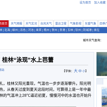
设为首页
加入收藏
西首页
天气预报
天气实况
台风天气
雷达卫星
气象影视
东盟气象
四季
林
|
北海
|
柳州
|
百色
|
河池
|
来宾
|
梧州
|
贺州
|
贵港
|
玉林
|
钦州
|
防城港
|
崇左
城市天气查询：
 桂林“泳现”水上芭蕾
西站
大
中
【字体：
小
】
礼，桂林又阳光重现，气温也一步步逐渐攀升。阳光明
热，从春天过度到夏天这段时间，可算得上是一年中最
林的气温冲上28℃逼近初夏，慢慢河中的水温也开始升