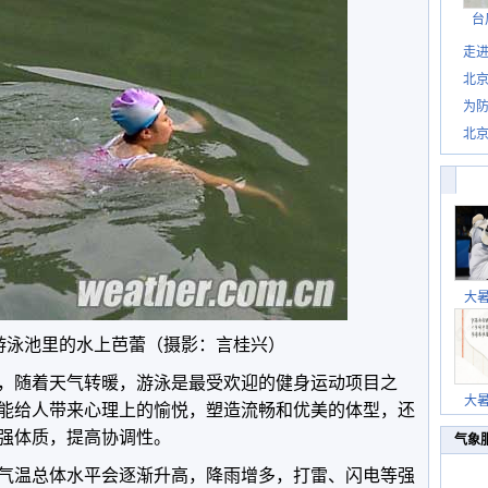
台
走进
北
为防
北
大
游泳池里的水上芭蕾（摄影：言桂兴）
，随着天气转暖，游泳是最受欢迎的健身运动项目之
大
能给人带来心理上的愉悦，塑造流畅和优美的体型，还
强体质，提高协调性。
气象
气温总体水平会逐渐升高，降雨增多，打雷、闪电等强