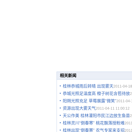
相关新闻
桂林恭城雨后转晴 出现雾天
2011-04-18
恭城光照足温度高 橙子树花含苞待放
2
阳朔光照充足 草莓展露“微笑”
2011-04-
资源出现大雾天气
2011-04-11 11:00:12
天公作美 桂林灌阳市民江边放生鱼苗
2
桂林灵川“倒春寒” 桃花飘落授粉难
2011
桂林出现“倒春寒” 农气专家来支招
2011