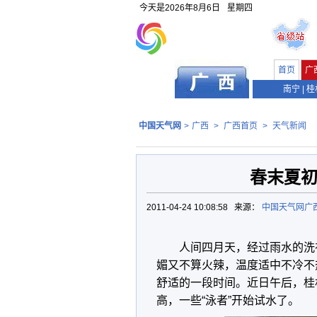
今天是
2026年8月6日
星期四
首页
广
南宁
|
桂
中国天气网
>
广西
>
广西首页
>
天气新闻
春末夏初
2011-04-24 10:08:58 来源：
中国天气网广
人间四月天，经过雨水的洗
媚又不算火辣，温度适中不冷不
舒适的一段时间。近日午后，桂
高，一些“泳者”开始试水了。