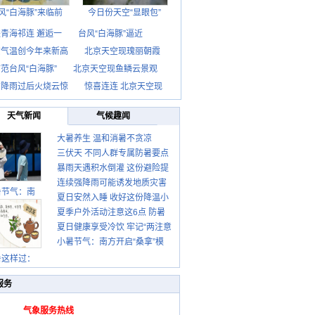
风“白海豚”来临前
今日份天空“显眼包”
青海祁连 邂逅一
台风“白海豚”逼近
京气温创今年来新高
北京天空现瑰丽朝霞
范台风“白海豚”
北京天空现鱼鳞云景观
京降雨过后火烧云惊
惊喜连连 北京天空现
天气新闻
气候趣闻
大暑养生 温和消暑不贪凉
三伏天 不同人群专属防暑要点
暴雨天遇积水倒灌 这份避险提
请收好
连续强降雨可能诱发地质灾害
示请收好
暑节气：南
夏日安然入睡 收好这份降温小
这些前兆要知道
夏季户外活动注意这6点 防暑
贴士
夏日健康享受冷饮 牢记“两注意
健身两不误
小暑节气：南方开启“桑拿”模
一控制”
式 北方陆续进入雨季
暑这样过：
服务
气象服务热线