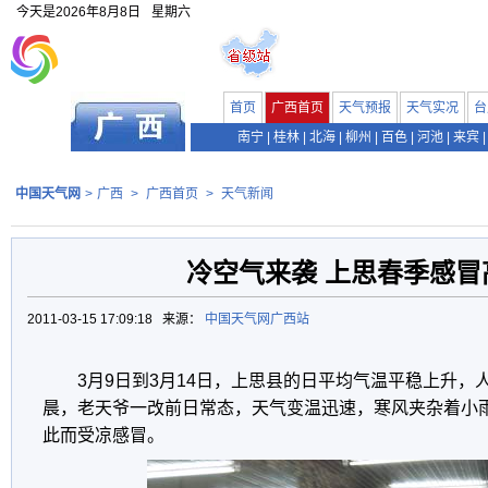
今天是
2026年8月8日
星期六
首页
广西首页
天气预报
天气实况
台
南宁
|
桂林
|
北海
|
柳州
|
百色
|
河池
|
来宾
|
中国天气网
>
广西
>
广西首页
>
天气新闻
冷空气来袭 上思春季感冒
2011-03-15 17:09:18 来源：
中国天气网广西站
3月9日到3月14日，上思县的日平均气温平稳上升，
晨，老天爷一改前日常态，天气变温迅速，寒风夹杂着小
此而受凉感冒。