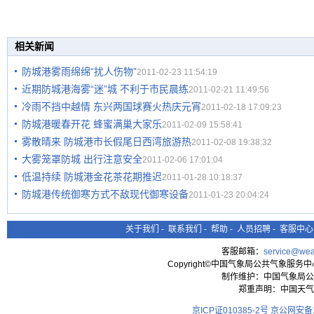
相关新闻
防城港雾雨绵绵“扰人伤物”
2011-02-23 11:54:19
近期防城港海雾“迷”城 不利于市民晨练
2011-02-21 11:49:56
冷雨不挡中越情 东兴两国球赛火热庆元宵
2011-02-18 17:09:23
防城港暖春开花 蜂蜜满巢大家乐
2011-02-09 15:58:41
雾散晴来 防城港市长假尾日西湾旅游热
2011-02-08 19:38:32
大雾笼罩防城 出行注意安全
2011-02-06 17:01:04
低温持续 防城港金花茶花期推迟
2011-01-28 10:18:37
防城港传统御寒方式不敌现代御寒设备
2011-01-23 20:04:24
关于我们
-
联系我们
-
帮助
-
人员招聘
-
客服中心
客服邮箱：
service@wea
Copyright©中国气象局公共气象服务中心 All
制作维护：中国气象局公
郑重声明：中国天气
京ICP证010385-2号
京公网安备11