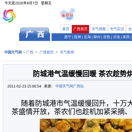
今天是
2026年8月7日
星期五
首页
广西首页
天气预报
天气实况
台
南宁
|
桂林
|
北海
|
柳州
|
百色
|
河池
|
来宾
|
中国天气网
>
广西
>
广西首页
>
天气新闻
防城港气温缓慢回暖 茶农趁势
2011-02-23 15:06:54 来源：
中国天气网广西站
随着防城港市气温缓慢回升，十万
茶盛情开放，茶农们也趁机加紧采摘、