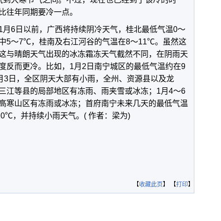
比往年同期要冷一点。
1月6日以前，广西将持续阴冷天气，桂北最低气温0～
桂中5～7℃，桂南及右江河谷的气温在8～11℃。虽然这
这与晴朗天气出现的冰冻霜冻天气截然不同，在阴雨天
度反而更冷。比如，1月2日南宁城区的最低气温约在9
1月3日，全区阴天大部有小雨，全州、资源县以及龙
三江等县的局部地区有冻雨、雨夹雪或冰冻；1月4～6
高寒山区有冻雨或冰冻；首府南宁未来几天的最低气温
0℃，并持续小雨天气。( 作者：梁为)
【
收藏此页
】 【
打印
】