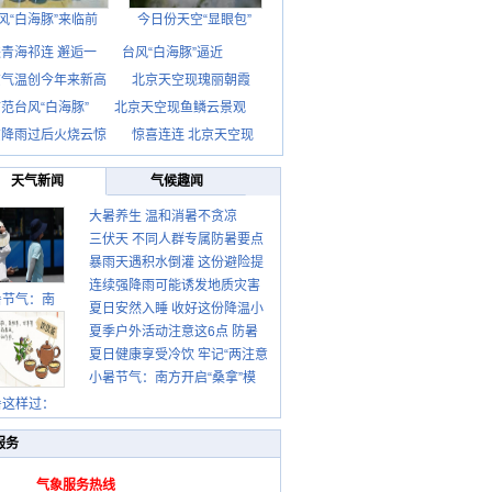
风“白海豚”来临前
今日份天空“显眼包”
青海祁连 邂逅一
台风“白海豚”逼近
京气温创今年来新高
北京天空现瑰丽朝霞
范台风“白海豚”
北京天空现鱼鳞云景观
京降雨过后火烧云惊
惊喜连连 北京天空现
天气新闻
气候趣闻
大暑养生 温和消暑不贪凉
三伏天 不同人群专属防暑要点
暴雨天遇积水倒灌 这份避险提
请收好
连续强降雨可能诱发地质灾害
示请收好
暑节气：南
夏日安然入睡 收好这份降温小
这些前兆要知道
夏季户外活动注意这6点 防暑
贴士
夏日健康享受冷饮 牢记“两注意
健身两不误
小暑节气：南方开启“桑拿”模
一控制”
式 北方陆续进入雨季
暑这样过：
服务
气象服务热线