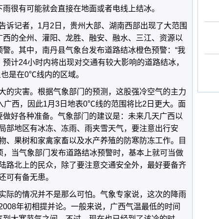
下雨很有可能就会直接在地面或者电线上结冰。
告诉记者，1月2日，贵州大部、湖南西部出现了大范围
广西的全州、灌阳、龙胜、融安、融水、三江、资源以
预警。其中，南丹县气象台发布道路结冰橙色预警：“我
，预计24小时内将出现对交通有较大影响的道路结冰，
上也是在0℃线内的区域。
大的灾害。根据气象部门的预测，这股强冷空气的主力
入广西，因此1月3日地表0℃线的范围将比2日更大。面
要做好各种准备。气象部门的建议是：未来几天广西以
局部地区有冰冻、冻雨、雨夹雪天气，要注意出行安
物、果树和家禽家畜以及水产养殖的防寒防冻工作。目
一项，当气象部门发布道路结冰预警时，基本上就可当做
陆路北上的民众，除了要注意交通安全外，最好要备齐
还可有备无患。
实际的情况并不是那么可怕。气象专家说，这次的降雨
2008年初相提并论。一般来说，广西气温最低的时间
气到大寒节气之间。不过，现在也已经到了该冷的时