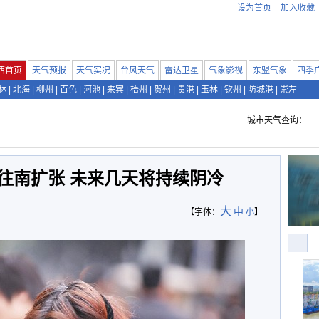
设为首页
加入收藏
西首页
天气预报
天气实况
台风天气
雷达卫星
气象影视
东盟气象
四季
林
|
北海
|
柳州
|
百色
|
河池
|
来宾
|
梧州
|
贺州
|
贵港
|
玉林
|
钦州
|
防城港
|
崇左
城市天气查询：
往南扩张 未来几天将持续阴冷
大
中
【字体：
小
】