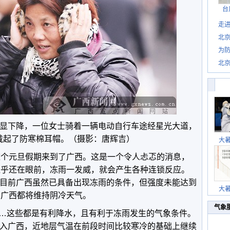
台
走进
北
为防
北
明显下降，一位女士骑着一辆电动自行车途经星光大道，
戴起了防寒棉耳帽。（摄影：唐辉吉）
大
在这个元旦假期来到了广西。这是一个令人忐忑的消息，
景似乎还在眼前，冻雨一发威，就会产生各种连锁反应。
，目前广西虽然已具备出现冻雨的条件，但强度未能达到
大
，广西都将维持阴冷天气。
气象
…这些都是有利降水，且有利于冻雨发生的气象条件。
进入广西，近地层气温在前段时间比较寒冷的基础上继续