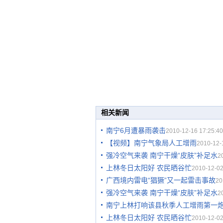
相关新闻
南宁6月遭暴雨袭击
2010-12-16 17:25:40
【视频】南宁气象局人工增雨
2010-12-
强冷空气来袭 南宁干燥“皮肤”补足水
2
上林冬日太阳好 农民晒谷忙
2010-12-02
广西境内雷电“猖獗”又一起雷击事故
20
强冷空气来袭 南宁干燥“皮肤”补足水
2
南宁上林打响该县秋季人工增雨第一
上林冬日太阳好 农民晒谷忙
2010-12-02