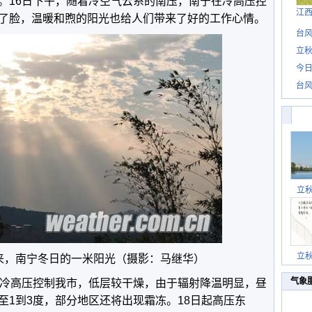
。16日下午，随着冷空气云系的南压，南宁在冷高压控
江
了脸，温暖和煦的阳光也给人们带来了好的工作心情。
台风
立秋
今日
台风
立
立
来，南宁冬日的一米阳光
（摄影：马继华）
气象
日冷高压控制我市，低层较干燥，由于辐射降温明显，昼
至1到3度，部分地区还将出现霜冻。18日起高压东