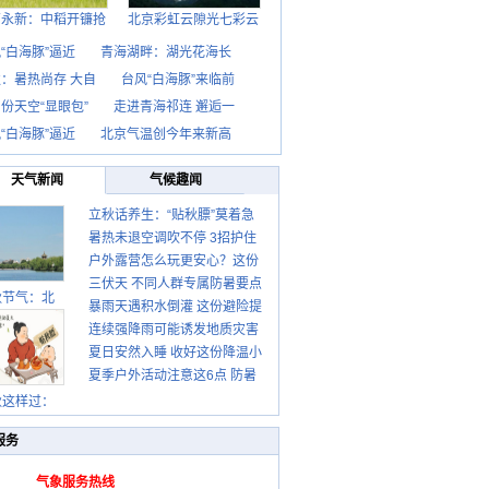
西永新：中稻开镰抢
北京彩虹云隙光七彩云
“白海豚”逼近
青海湖畔：湖光花海长
：暑热尚存 大自
台风“白海豚”来临前
份天空“显眼包”
走进青海祁连 邂逅一
“白海豚”逼近
北京气温创今年来新高
天气新闻
气候趣闻
立秋话养生：“贴秋膘”莫着急
暑热未退空调吹不停 3招护住
先清暑再防燥
户外露营怎么玩更安心？这份
肩颈不酸痛
三伏天 不同人群专属防暑要点
攻略请收好
秋节气：北
暴雨天遇积水倒灌 这份避险提
请收好
连续强降雨可能诱发地质灾害
示请收好
夏日安然入睡 收好这份降温小
这些前兆要知道
夏季户外活动注意这6点 防暑
贴士
健身两不误
秋这样过：
服务
气象服务热线