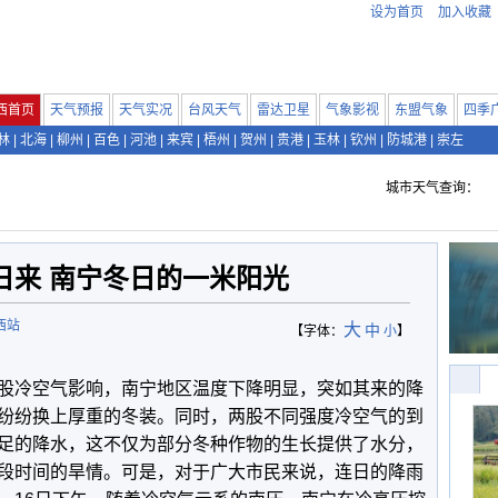
设为首页
加入收藏
西首页
天气预报
天气实况
台风天气
雷达卫星
气象影视
东盟气象
四季
林
|
北海
|
柳州
|
百色
|
河池
|
来宾
|
梧州
|
贺州
|
贵港
|
玉林
|
钦州
|
防城港
|
崇左
城市天气查询：
日来 南宁冬日的一米阳光
西站
大
中
【字体：
小
】
股冷空气影响，南宁地区温度下降明显，突如其来的降
纷纷换上厚重的冬装。同时，两股不同强度冷空气的到
足的降水，这不仅为部分冬种作物的生长提供了水分，
段时间的旱情。可是，对于广大市民来说，连日的降雨