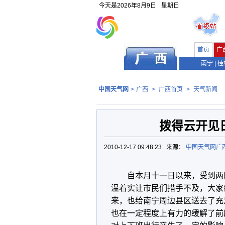
今天是
2026年8月9日
星期日
首页
广
南宁
|
桂
中国天气网
>
广西
>
广西首页
>
天气新闻
拨得云开见
2010-12-17 09:48:23 来源：
中国天气网广
自本月十一日以来，受到两
温着实让市民们措手不及，大家
来，也给南宁周边县区送去了充
也在一定程度上有力的缓解了前