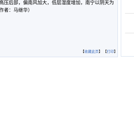
高压后部，偏南风加大，低层湿度增加，南宁以阴天为
作者：马继华）
【
收藏此页
】 【
打印
】