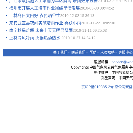
广西采取措施人工增雨为旱区解渴 增雨效果显著
2010-03-30 01:05:10
梧州市开展人工增雨作业减缓旱情发展
2010-03-30 00:44:52
上林冬日太阳好 农民晒谷忙
2010-12-02 15:36:13
来宾武宣县夜间实施增雨作业 喜获小雨
2010-11-22 10:05:36
南宁秋旱难解 未来十天无明显降雨
2010-11-11 09:25:03
上林冷风冷雨 火锅热汤热水
2010-10-27 14:24:12
关于我们
-
联系我们
-
帮助
-
人员招聘
-
客服中心
客服邮箱：
service@wea
Copyright©中国气象局公共气象服务中心 All
制作维护：中国气象局公
郑重声明：中国天气
京ICP证010385-2号
京公网安备11