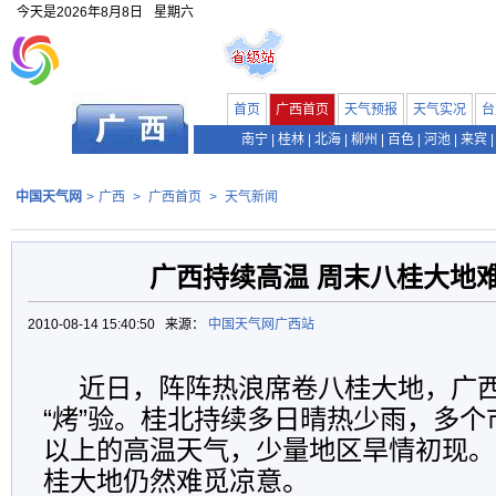
今天是
2026年8月8日
星期六
首页
广西首页
天气预报
天气实况
台
南宁
|
桂林
|
北海
|
柳州
|
百色
|
河池
|
来宾
|
中国天气网
>
广西
>
广西首页
>
天气新闻
广西持续高温 周末八桂大地
2010-08-14 15:40:50 来源：
中国天气网广西站
近日，阵阵热浪席卷八桂大地，广
“烤”验。桂北持续多日晴热少雨，多个
以上的高温天气，少量地区旱情初现。
桂大地仍然难觅凉意。