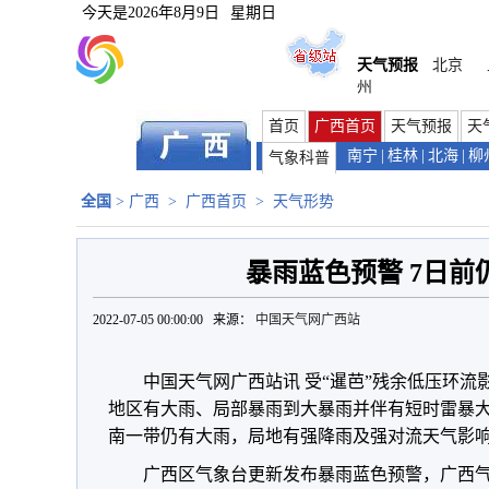
今天是
2026年8月9日
星期日
天气预报
北京
州
首页
广西首页
天气预报
天
南宁
|
桂林
|
北海
|
柳
气象科普
全国
>
广西
>
广西首页
>
天气形势
暴雨蓝色预警 7日前
2022-07-05 00:00:00 来源：
中国天气网广西站
中国天气网广西站讯
受“暹芭”残余低压环流
地区有大雨、局部暴雨到大暴雨
并伴有短时雷暴大
南一带仍有大雨，局地有强降雨及强对流天气影
广西区气象台更新发布暴雨蓝色预警，广西