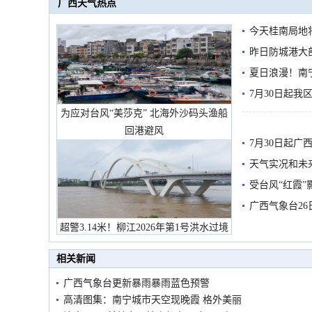
广西天气热点
今天桂南局地将
需继续防范
昨日防城港大
雨
夏日浪漫！南
7月30日起
为应对台风“美莎克” 北海外沙码头渔船
回港避风
7月30日起
天气实况和未
受台风“红霞”
有较强降雨
广西气象台26
超警3.14米！柳江2026年第1号洪水过境
市民在堤岸见证汛况
相关新闻
广西气象台更新暴雨暴雨蓝色预警
高清图集：南宁城市天空现晚霞 格外美丽