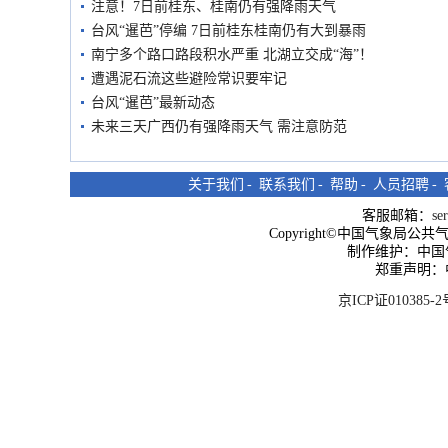
注意！7日前桂东、桂南仍有强降雨天气
台风“暹芭”停编 7日前桂东桂南仍有大到暴雨
南宁多个路口路段积水严重 北湖立交成“海”！
遭遇泥石流这些避险常识要牢记
台风“暹芭”最新动态
未来三天广西仍有强降雨天气 需注意防范
关于我们
-
联系我们
-
帮助
-
人员招聘
-
客服邮箱：
se
Copyright©中国气象局公共气象服
制作维护：中国
郑重声明：
京ICP证010385-2