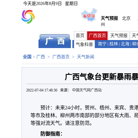
今天是
2026年8月9日
星期日
天气预报
北京
州
首页
广西首页
天气预报
天
南宁
|
桂林
|
北海
|
柳
气象科普
全国
>
广西
>
广西首页
>
天气新闻
广西气象台更新暴雨
2022-07-04 17:48:30 来源：
中国天气网广西站
预计：未来24小时，贺州、梧州、来宾、贵
等市及桂林、柳州两市南部的部分地区有大雨、
等强对流天气。请注意防范。
防御指南：