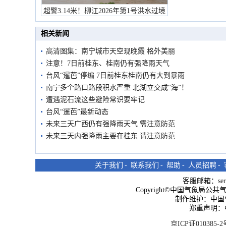
预警
超警3.14米！柳江2026年第1号洪水过境
市民在堤岸见证汛况
相关新闻
高清图集：南宁城市天空现晚霞 格外美丽
注意！7日前桂东、桂南仍有强降雨天气
台风“暹芭”停编 7日前桂东桂南仍有大到暴雨
南宁多个路口路段积水严重 北湖立交成“海”！
遭遇泥石流这些避险常识要牢记
台风“暹芭”最新动态
未来三天广西仍有强降雨天气 需注意防范
未来三天内强降雨主要在桂东 请注意防范
关于我们
-
联系我们
-
帮助
-
人员招聘
-
客服邮箱：
se
Copyright©中国气象局公共气象服
制作维护：中国
郑重声明：
京ICP证010385-2