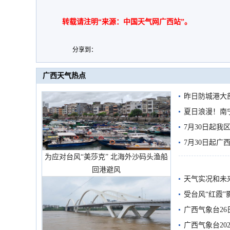
转载请注明“来源：中国天气网广西站”。
分享到：
广西天气热点
昨日防城港大
雨
夏日浪漫！南
7月30日起
7月30日起
为应对台风“美莎克” 北海外沙码头渔船
回港避风
天气实况和未
受台风“红霞”
有较强降雨
广西气象台26
广西气象台20