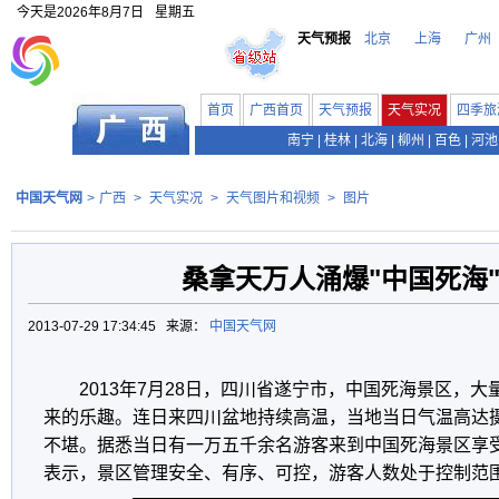
今天是
2026年8月7日
星期五
天气预报
北京
上海
广州
首页
广西首页
天气预报
天气实况
四季旅
南宁
|
桂林
|
北海
|
柳州
|
百色
|
河池
中国天气网
>
广西
>
天气实况
>
天气图片和视频
>
图片
桑拿天万人涌爆"中国死海
2013-07-29 17:34:45 来源：
中国天气网
2013年7月28日，四川省遂宁市，中国死海景区，
来的乐趣。连日来四川盆地持续高温，当地当日气温高达摄
不堪。据悉当日有一万五千余名游客来到中国死海景区享
表示，景区管理安全、有序、可控，游客人数处于控制范