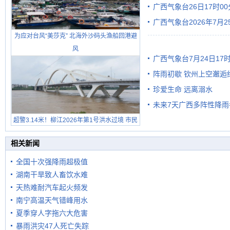
广西气象台26日17时0
有较强降雨
广西气象台2026年7月
为应对台风“美莎克” 北海外沙码头渔船回港避
级预警
风
广西气象台7月24日1
阵雨初歇 钦州上空邂逅
珍爱生命 远离溺水
未来7天广西多阵性降雨
超警3.14米！柳江2026年第1号洪水过境 市民
在堤岸见证汛况
相关新闻
全国十次强降雨超极值
湖南干旱致人畜饮水难
天热难耐汽车起火频发
南宁高温天气错峰用水
夏季穿人字拖六大危害
暴雨洪灾47人死亡失踪