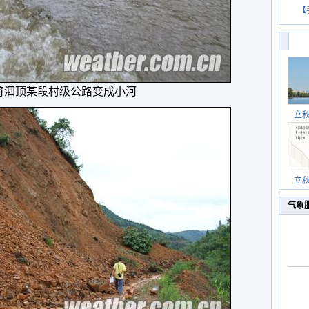
【
将泗顶某段村级公路变成小河
立
立
气象