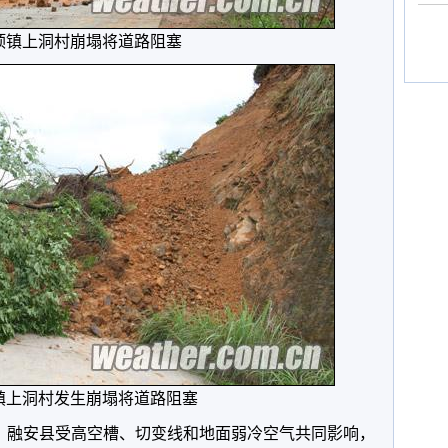
顶镇上洞村崩塌将道路阻塞
镇上洞村发生崩塌将道路阻塞
日，融安县受高空槽、切变线和地面弱冷空气共同影响，