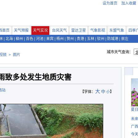
设为首页
加入收藏
西首页
天气预报
天气实况
台风天气
雷达卫星
气象影视
东盟气象
四季
林
|
北海
|
柳州
|
百色
|
河池
|
来宾
|
梧州
|
贺州
|
贵港
|
玉林
|
钦州
|
防城港
|
崇左
城市天气查询：
视频
>
图片
雨致多处发生地质灾害
西站
大
中
【字体：
小
】
夏
未
广西
今