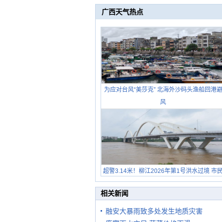
广西天气热点
为应对台风“美莎克” 北海外沙码头渔船回港
风
超警3.14米！柳江2026年第1号洪水过境 市
在堤岸见证汛况
相关新闻
融安大暴雨致多处发生地质灾害