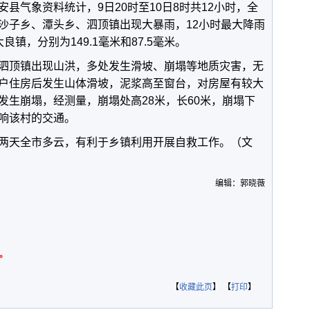
县气象资料统计，9日20时至10日8时共12小时，全
沙子乡、潭头乡、泗顶镇出现大暴雨，12小时最大降雨
镇，分别为149.1毫米和87.5毫米。
泗顶镇出现山洪，多处发生滑坡、崩塌等地质灾害，无
户住房后发生山体滑坡，泥浆高至窗台，对房屋有较大
发生崩塌，经测量，崩塌处高28米，长60米，崩塌下
响该村的交通。
两天全市多云，有利于乡镇利用开展自救工作。（文
编辑：郭晓薇
。
【
收藏此页
】 【
打印
】