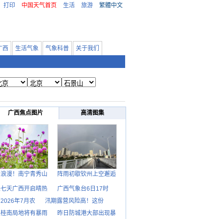
打印
中国天气首页
生活
旅游
繁體中文
广西
生活气象
气象科普
关于我们
广西焦点图片
高清图集
日浪漫！南宁青秀山
阵雨初歇钦州上空邂逅
来七天广西开启晴热
广西气象台6日17时
2026年7月农
汛期露营风险高！这份
天桂南局地将有暴雨
昨日防城港大部出现暴