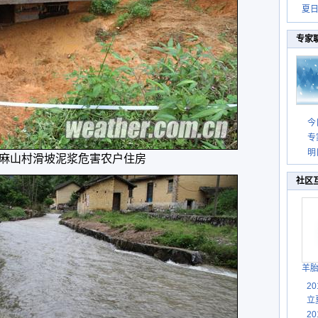
夏
专家
今
专
明
麻山村滑坡泥浆危害农户住房
社区
羊
2
立
2