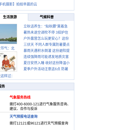
手机摄影】拍拍早晨的云
生活旅游
气候科普
立秋话养生：“贴秋膘”莫着急
暑热未退空调吹不停 3招护住
先清暑再防燥
户外露营怎么玩更安心？这份
肩颈不酸痛
三伏天 不同人群专属防暑要点
攻略请收好
秋节气：北
暴雨天遇积水倒灌 这份避险提
请收好
连续强降雨可能诱发地质灾害
示请收好
夏日安然入睡 收好这份降温小
这些前兆要知道
夏季户外活动注意这6点 防暑
贴士
健身两不误
秋这样过：
服务
气象服务热线
拨打400-6000-121进行气象服务咨询、
建议、合作与投诉
天气预报电话查询
拨打12121或96121进行天气预报查询