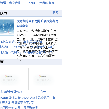
日浪漫！南宁青秀山
7月30日起我区有持
更多
聊天气
大寒阴冷且多雨雾 广西大部阴雨
中迎新年
未来七天，包括春节期间（1月
21-27日），我区以阴冷天气为
主，初一、初二受中等偏强冷空
日小寒 开始进入一年中最寒冷的日子
气影响，阴冷有小雨，各地气温
家访谈——“冬至”节气广西雨水偏少气温低
下降4～6℃局地8℃以上，初
三、初四天气转好，部分地区可
日大雪节气到来 广西将持续低温寒冷天气
见阳光，初五、初六有雨雾天
气。
互动
胎素抗衰神话破灭！
春天
015年可能成为有气候记录以来最炎热的一年
夏穿冬装 气温降至零下7度
014四季摄影大赛年度评选结果