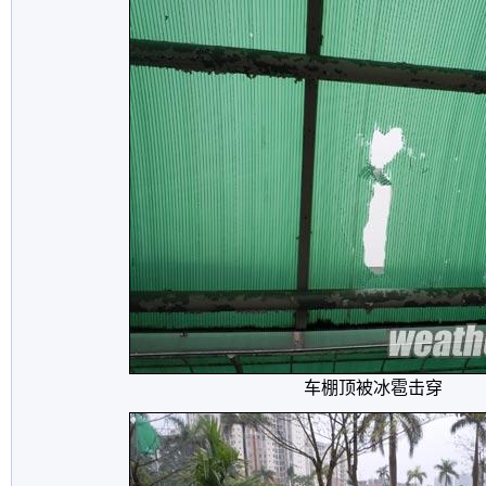
车棚顶被冰雹击穿