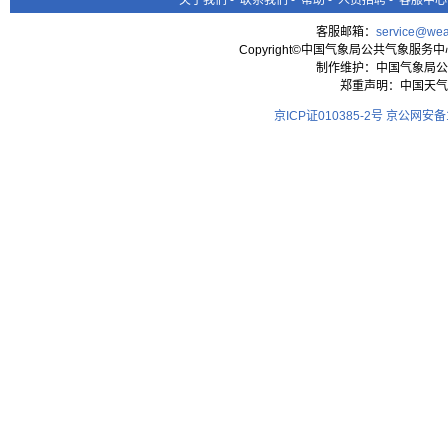
关于我们
-
联系我们
-
帮助
-
人员招聘
-
客服中心
客服邮箱：
service@wea
Copyright©中国气象局公共气象服务中心 All
制作维护：中国气象局公
郑重声明：中国天气
京ICP证010385-2号
京公网安备11