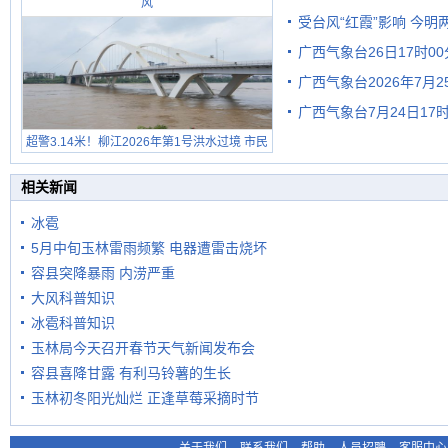
风
受台风“红霞”影响 今
广西气象台26日17时0
有较强降雨
广西气象台2026年7月
广西气象台7月24日1
级预警
超警3.14米！柳江2026年第1号洪水过境 市民
在堤岸见证汛况
相关新闻
冰雹
5月中旬玉林雷雨频繁 电器遭雷击烧坏
容县突降暴雨 内涝严重
大风科普知识
冰雹科普知识
玉林局今天召开春节天气新闻发布会
容县喜降甘露 有利马铃薯的生长
玉林初冬阳光灿烂 正逢草莓采摘时节