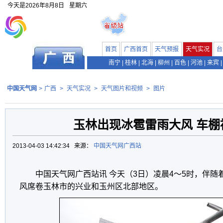
今天是
2026年8月8日
星期六
首页
广西首页
天气预报
天气实况
台
南宁
|
桂林
|
北海
|
柳州
|
百色
|
河池
|
来宾
|
中国天气网
>
广西
>
天气实况
>
天气图片和视频
>
图片
玉林出现冰雹雷雨大风 车棚
2013-04-03 14:42:34 来源：
中国天气网广西站
中国天气网广西站讯 今天（3日）凌晨4～5时，伴
风席卷玉林市的兴业和玉州区北部地区。