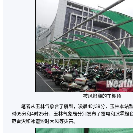
被风掀翻的车棚顶
笔者从玉林气象台了解到，凌晨4时39分，玉林本站监测到
时05分和4时25分，玉林气象局分别发布了雷电和冰雹橙
范雷灾和冰雹短时大风等灾害。