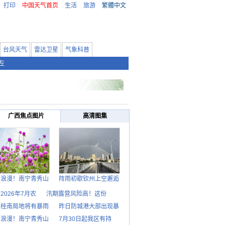
打印
中国天气首页
生活
旅游
繁體中文
台风天气
雷达卫星
气象科普
左
广西焦点图片
高清图集
日浪漫！南宁青秀山
阵雨初歇钦州上空邂逅
2026年7月农
汛期露营风险高！这份
天桂南局地将有暴雨
昨日防城港大部出现暴
日浪漫！南宁青秀山
7月30日起我区有持