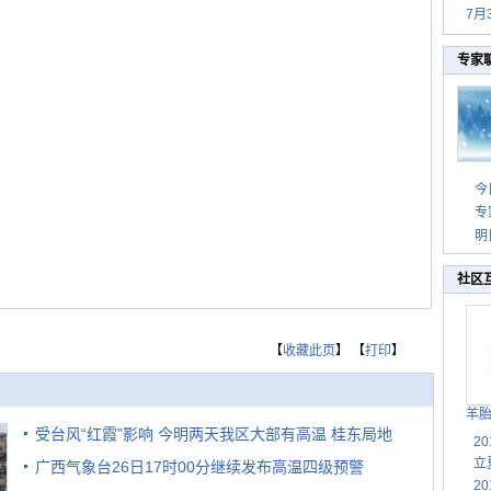
7月
专家
今
专
明
社区
【
收藏此页
】 【
打印
】
羊
受台风“红霞”影响 今明两天我区大部有高温 桂东局地
2
立
广西气象台26日17时00分继续发布高温四级预警
有较强降雨
2