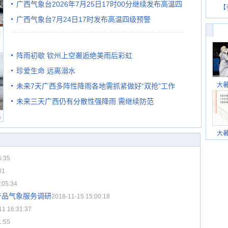
广西气象台2026年7月25日17时00分继续发布高温四
【
广西气象台7月24日17时发布高温四级预警
级预警
避
阵雨初歇 钦州上空邂逅绝美雨后彩虹
珍爱生命 远离溺水
大
未来7天广西多阵性降雨各地需抓紧做好“双抢”工作
未来三天广西仍有分散性强降雨 需继续防范
民
大
5:35
01
:05:34
产品气象服务调研
2018-11-15 15:00:18
11 16:31:37
1:55