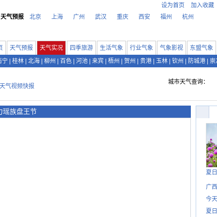
设为首页
加入收藏
天气预报
北京
上海
广州
武汉
重庆
西安
福州
杭州
页
天气预报
天气实况
四季旅游
生活气象
行业气象
气象影视
东盟气象
南宁
|
桂林
|
北海
|
柳州
|
百色
|
河池
|
来宾
|
梧州
|
贺州
|
贵港
|
玉林
|
钦州
|
防城港
|
崇
城市天气查询：
天气视频快报
力瑶族盘王节
夏
广西
今
夏