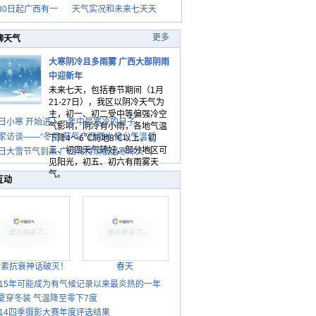
30日起广西有一
天气实况和未来七天天
更多
聊天气
大寒阴冷且多雨雾 广西大部阴雨
中迎新年
未来七天，包括春节期间（1月
21-27日），我区以阴冷天气为
主，初一、初二受中等偏强冷空
日小寒 开始进入一年中最寒冷的日子
气影响，阴冷有小雨，各地气温
家访谈——“冬至”节气广西雨水偏少气温低
下降4～6℃局地8℃以上，初
三、初四天气转好，部分地区可
日大雪节气到来 广西将持续低温寒冷天气
见阳光，初五、初六有雨雾天
气。
互动
胎素抗衰神话破灭！
春天
015年可能成为有气候记录以来最炎热的一年
夏穿冬装 气温降至零下7度
014四季摄影大赛年度评选结果