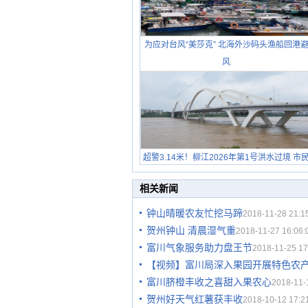
为应对台风“美莎克” 北海外沙码头渔船回港
风
超警3.14米！柳江2026年第1号洪水过境 市
在堤岸见证汛况
相关新闻
钟山晴暖农友忙挖马蹄
2018-11-28 21:1
贺州钟山 清晨湿气重
2018-11-27 16:06:
富川气象服务助力盘王节
2018-11-25 17
【视频】富川局深入果园开展特色农
富川脐橙丰收之喜甜入果农心
2018-11-
贺州好天气红薯获丰收
2018-10-12 17:2