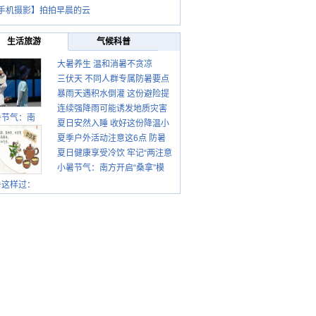
手机摄影】拍拍早晨的云
生活旅游
气候科普
大暑养生 温和消暑不贪凉
三伏天 不同人群专属防暑要点
暴雨天遇积水倒灌 这份避险提
请收好
连续强降雨可能诱发地质灾害
示请收好
暑节气：南
夏日安然入睡 收好这份降温小
这些前兆要知道
夏季户外活动注意这6点 防暑
贴士
夏日健康享受冷饮 牢记“两注意
健身两不误
小暑节气：南方开启“桑拿”模
一控制”
式 北方陆续进入雨季
暑这样过：