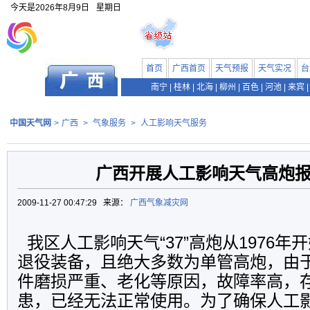
今天是
2026年8月9日
星期日
首页
广西首页
天气预报
天气实况
台
南宁
|
桂林
|
北海
|
柳州
|
百色
|
河池
|
来宾
|
中国天气网
>
广西
>
气象服务
>
人工影响天气服务
广西开展人工影响天气高炮
2009-11-27 00:47:29 来源：
广西气象减灾网
我区人工影响天气“37”高炮从1976年
退役装备，且绝大多数为单管高炮，由
件磨损严重、老化等原因，故障率高，
患，已经无法正常使用。为了确保人工