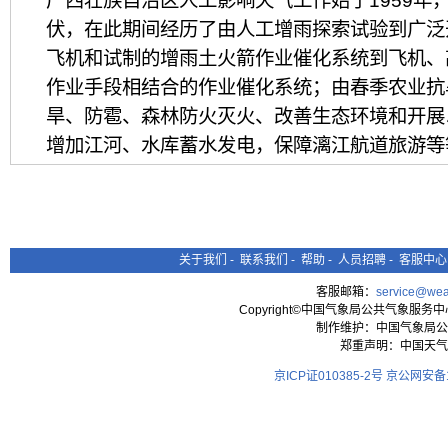
广西壮族自治区人工影响天气工作始于1959年
伏，在此期间经历了由人工增雨探索试验到广泛
飞机和试制的增雨土火箭作业催化系统到飞机、
作业手段相结合的作业催化系统；由春季农业抗
旱、防雹、森林防火灭火、改善生态环境和开展
增加江河、水库蓄水发电，保障漓江航道旅游等
年作业等等的发展过程。进入21世纪后，特别
的重视、关心和大力支持下，广西人工影响天气
求，不断加快建立现代化业务技术体系，加强人
划，依靠科学技术发展人影事业，促进人影事业
关于我们
-
联系我们
-
帮助
-
人员招聘
-
客服中心
彻落实各项政策条例，坚持依法规范管理，确保
客服邮箱：
service@wea
Copyright©中国气象局公共气象服务中心 All
作业效果、作业安全和科研等方面都取得了可喜
制作维护：中国气象局公
郑重声明：中国天气
（一）工作机构及组织管理体系
京ICP证010385-2号
京公网安备11
目前广西人工影响天气工作基本形成了由各级政
导为指挥长，同级气象主管机构归口管理的组织