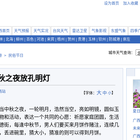
设为首页
加入收藏
西首页
天气预报
天气实况
台风天气
雷达卫星
气象影视
东盟气象
四季
林
|
北海
|
柳州
|
百色
|
河池
|
来宾
|
梧州
|
贺州
|
贵港
|
玉林
|
钦州
|
防城港
|
崇左
城市天气查询：
游
>
民俗节日
秋之夜放孔明灯
西站
大
中
【字体：
小
】
当中秋之夜，一轮明月，浩然当空，亮如明镜，圆似玉
夏
物和活动，表达一个共同的心愿：祈愿家庭团圆，生活
广西
德街，每逢中秋节，男人们要买来月饼作赌注，连续几
未
，丢进碗里，猜大小，猜准的则可以得到月饼。
广西