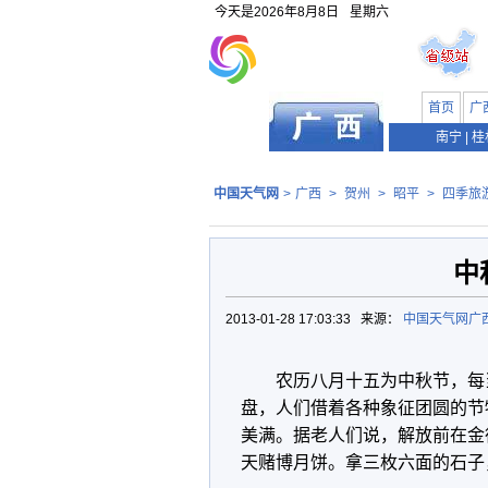
今天是
2026年8月8日
星期六
首页
广
南宁
|
桂
中国天气网
>
广西
>
贺州
>
昭平
>
四季旅
中
2013-01-28 17:03:33 来源：
中国天气网广
农历八月十五为中秋节，每
盘，人们借着各种象征团圆的节
美满。据老人们说，解放前在金
天赌博月饼。拿三枚六面的石子