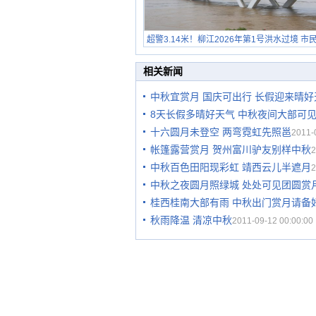
超警3.14米！柳江2026年第1号洪水过境 市
在堤岸见证汛况
相关新闻
中秋宜赏月 国庆可出行 长假迎来晴好
8天长假多晴好天气 中秋夜间大部可
十六圆月未登空 两弯霓虹先照邕
2011-
帐篷露营赏月 贺州富川驴友别样中秋
2
中秋百色田阳现彩虹 靖西云儿半遮月
2
中秋之夜圆月照绿城 处处可见团圆赏
桂西桂南大部有雨 中秋出门赏月请备
秋雨降温 清凉中秋
2011-09-12 00:00:00