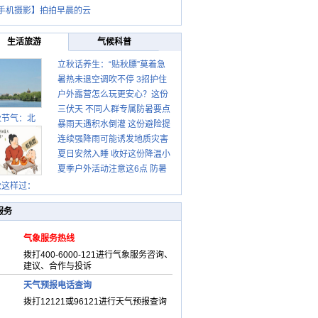
手机摄影】拍拍早晨的云
生活旅游
气候科普
立秋话养生：“贴秋膘”莫着急
暑热未退空调吹不停 3招护住
先清暑再防燥
户外露营怎么玩更安心？这份
肩颈不酸痛
三伏天 不同人群专属防暑要点
攻略请收好
秋节气：北
暴雨天遇积水倒灌 这份避险提
请收好
连续强降雨可能诱发地质灾害
示请收好
夏日安然入睡 收好这份降温小
这些前兆要知道
夏季户外活动注意这6点 防暑
贴士
健身两不误
秋这样过：
服务
气象服务热线
拨打400-6000-121进行气象服务咨询、
建议、合作与投诉
天气预报电话查询
拨打12121或96121进行天气预报查询