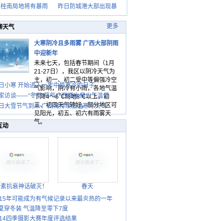
天桂南局地将有暴雨
昨日防城港大部出现暴
更多
聊天气
大寒阴冷且多雨雾 广西大部阴雨
中迎新年
未来七天，包括春节期间（1月
21-27日），我区以阴冷天气为
主，初一、初二受中等偏强冷空
日小寒 开始进入一年中最寒冷的日子
气影响，阴冷有小雨，各地气温
家访谈——“冬至”节气广西雨水偏少气温低
下降4～6℃局地8℃以上，初
三、初四天气转好，部分地区可
日大雪节气到来 广西将持续低温寒冷天气
见阳光，初五、初六有雨雾天
气。
互动
胎素抗衰神话破灭！
春天
015年可能成为有气候记录以来最炎热的一年
夏穿冬装 气温降至零下7度
014四季摄影大赛年度评选结果