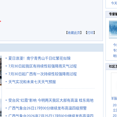
今
专家
。
【
收藏此页
】 【
打印
】
今
专
明
夏日浪漫！南宁青秀山千日红繁花似锦
7月30日起我区有持续性较强降雨天气过程
社区
7月30日起广西有一次持续性较强降雨过程
天气实况和未来七天天气预报
避
羊
受台风“红霞”影响 今明两天我区大部有高温 桂东局地
2
广西气象台26日17时00分继续发布高温四级预警
有较强降雨
立
广西气象台2026年7月25日17时00分继续发布高温四
2