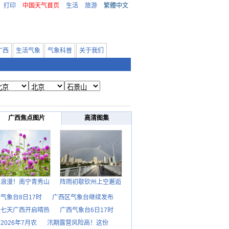
打印
中国天气首页
生活
旅游
繁體中文
广西
生活气象
气象科普
关于我们
广西焦点图片
高清图集
日浪漫！南宁青秀山
阵雨初歇钦州上空邂逅
气象台8日17时
广西区气象台继续发布
来七天广西开启晴热
广西气象台6日17时
2026年7月农
汛期露营风险高！这份