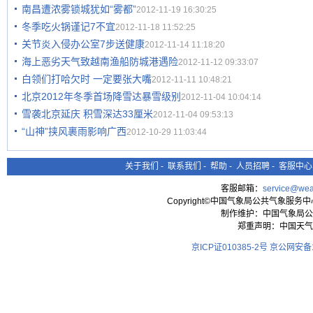
南昌遭浓雾锁城犹如“雾都”
2012-11-19 16:30:25
冬季吃火锅谨记7不宜
2012-11-18 11:52:25
关节炎入侵办公室7步送健康
2012-11-14 11:18:20
海上恶劣天气致越南渔船防城港遇险
2012-11-12 09:33:07
白领们打哈欠时 一定要张大嘴
2012-11-11 10:48:21
北京2012年冬季首场降雪达暴雪级别
2012-11-04 10:04:14
雪袭北京延庆 积雪深达33厘米
2012-11-04 09:53:13
“山神”挟风裹雨影响广西
2012-10-29 11:03:44
关于我们
-
联系我们
-
帮助
-
人员招聘
-
客服中心
客服邮箱：
service@wea
Copyright©中国气象局公共气象服务中心 All
制作维护：中国气象局公
郑重声明：中国天气
京ICP证010385-2号
京公网安备11