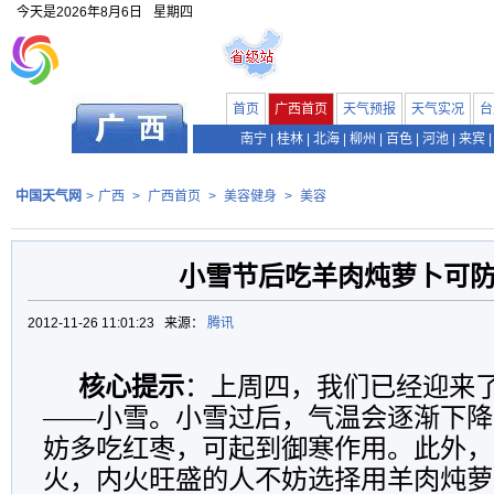
今天是
2026年8月6日
星期四
首页
广西首页
天气预报
天气实况
台
南宁
|
桂林
|
北海
|
柳州
|
百色
|
河池
|
来宾
|
中国天气网
>
广西
>
广西首页
>
美容健身
>
美容
小雪节后吃羊肉炖萝卜可
2012-11-26 11:01:23 来源：
腾讯
核心提示
：上周四，我们已经迎来
——小雪。小雪过后，气温会逐渐下降
妨多吃红枣，可起到御寒作用。此外，
火，内火旺盛的人不妨选择用羊肉炖萝