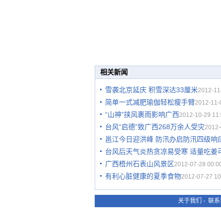
相关新闻
雪袭北京延庆 积雪深达33厘米
2012-11
简单一式减肥瑜伽轻松瘦手臂
2012-11-
“山神”挟风裹雨影响广西
2012-10-29 11:
台风“启德”致广西268万余人受灾
2012-
邕江今日迎洪峰 防汛办启防汛四级响
台风后天气炎热贪凉易受寒 适量吃姜
广西梧州石表山风景区
2012-07-28 00:0
有利心脏健康的夏季食物
2012-07-27 10
关于我们
-
联系