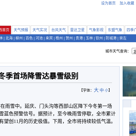
设为首页
加入收藏
西首页
天气预报
天气实况
台风天气
雷达卫星
气象影视
东盟气象
四季
林
|
北海
|
柳州
|
百色
|
河池
|
来宾
|
梧州
|
贺州
|
贵港
|
玉林
|
钦州
|
防城港
|
崇左
城市天气查询：
年冬季首场降雪达暴雪级别
大
中
【字体：
小
】
罩在雨雪中。延庆、门头沟等西部山区降下今冬第一场
雪蓝色预警信号。据预计，至今晚雨雪停歇，全市累计
量有望创11月的历史极值。下周，全市将持续较低气温。