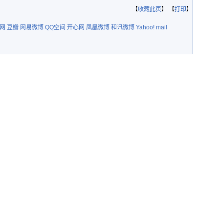
【
收藏此页
】 【
打印
】
网
豆瓣
网易微博
QQ空间
开心网
凤凰微博
和讯微博
Yahoo! mail