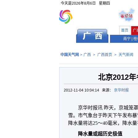
今天是
2026年8月6日
星期四
首页
广
南宁
|
桂
中国天气网
>
广西
>
广西首页
>
天气新闻
北京2012
2012-11-04 10:04:14 来源：
京华时报
京华时报讯 昨天，京城笼
雪。市气象台于昨天下午发布暴
降水量将达25～40毫米，降水
降水量或超历史极值