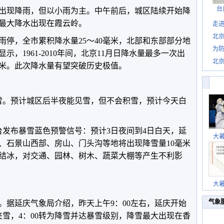
台
出现降雨，但以小雨为主。中午前后，城区陆续开始降
最大降水出现在霞云岭。
走进
北
雨停，全市累积降水量25～40毫米，北部和东部部分地
为防
示，1961-2010年间，北京11月日降水量最多一次出
北
。9毫米。此次降水量有望突破历史极值。
雪。预计城区后半夜能见雪，但不会积雪，预计今天白
台发布暴雪蓝色预警信号：预计3日夜间到4日白天，延
大
、石景山西部、房山、门头沟等地将出现降雪量10毫米
结冰，对交通、园林、树木、蔬菜大棚等产生不利影
大
气象
。据延庆气象局介绍，昨天上午9：00左右，延庆开始
夹雪，4：00转为降雪并达暴雪级别，降雪最大出现在香