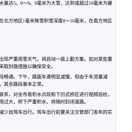
水量达5。0～9。9毫米为大雪，达到或超过10毫米为暴
在北方地区1毫米降雪积雪深度8～10毫米，在南方地区
出现严重雨雪天气，将启动一级上勤方案。如对某些重
采取封路措施以确保安全。
段畅通。下午，路面车速明显减慢，但由于车流量减
，其余路段基本正常。
联系，对全市易积水点段和下凹式桥区进行视频巡检，
雨过大，桥下严重积水，将随时封闭道路。
减少自驾车出行。驾车出行前要关注交管部门发布的实