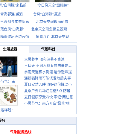
风“白海豚”来临前
今日份天空“显眼包”
青海祁连 邂逅一
台风“白海豚”逼近
京气温创今年来新高
北京天空现瑰丽朝霞
范台风“白海豚”
北京天空现鱼鳞云景观
京降雨过后火烧云惊
惊喜连连 北京天空现
生活旅游
气候科普
大暑养生 温和消暑不贪凉
三伏天 不同人群专属防暑要点
暴雨天遇积水倒灌 这份避险提
请收好
连续强降雨可能诱发地质灾害
示请收好
暑节气：南
夏日安然入睡 收好这份降温小
这些前兆要知道
夏季户外活动注意这6点 防暑
贴士
夏日健康享受冷饮 牢记“两注意
健身两不误
小暑节气：南方开启“桑拿”模
一控制”
暑这样过：
式 北方陆续进入雨季
服务
气象服务热线