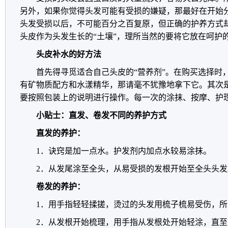
另外，如果你觉得头发可能有受损的嫌疑，那最好在开始
头发受损以后，不可能百分之百复原，但正确的护养方式
头皮作为头发生长的“土壤”，理所当然的要将它放在呵护
头皮补水的好方法
首先得寻觅适合自己头皮的“营养剂”。在购买选择时
有矿物质配方和水漾精华，那请毫不犹豫地拿下它。其次是
要按照包装上的说明进行操作。每一次的涂抹、按摩、护
小贴士：直发、卷发不同的养护方式
直发的养护：
1．诀窍是加一点水。护发剂内加点水较易涂抹。
2．从发尾涂至全头，从易受损的发根开始至全头头发
卷发的养护：
1．用手指轻轻揉搓，烫过的头发用梳子梳易受伤，
2．从发根开始梳理，用手指从发根处开始轻涂，直