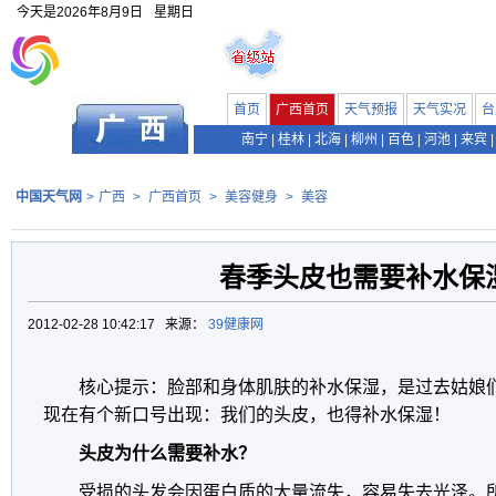
今天是
2026年8月9日
星期日
首页
广西首页
天气预报
天气实况
台
南宁
|
桂林
|
北海
|
柳州
|
百色
|
河池
|
来宾
|
中国天气网
>
广西
>
广西首页
>
美容健身
>
美容
春季头皮也需要补水保
2012-02-28 10:42:17 来源：
39健康网
核心提示：脸部和身体肌肤的补水保湿，是过去姑娘
现在有个新口号出现：我们的头皮，也得补水保湿！
头皮为什么需要补水？
受损的头发会因蛋白质的大量流失，容易失去光泽。