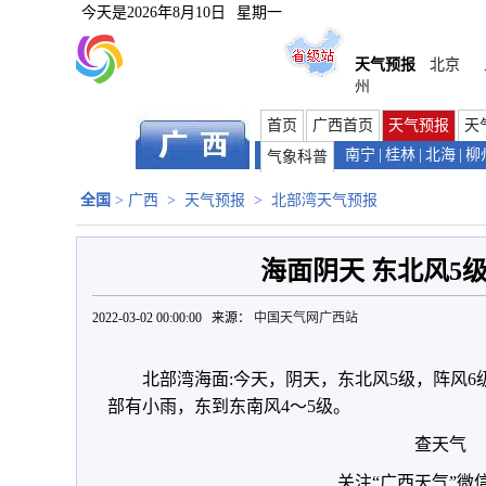
今天是
2026年8月10日
星期一
天气预报
北京
州
首页
广西首页
天气预报
天
南宁
|
桂林
|
北海
|
柳
气象科普
全国
>
广西
>
天气预报
>
北部湾天气预报
海面阴天 东北风5级
2022-03-02 00:00:00 来源：
中国天气网广西站
北部湾海面:今天，阴天，东北风5级，阵风6级
部有小雨，东到东南风4～5级。
查天气
关注“广西天气”微