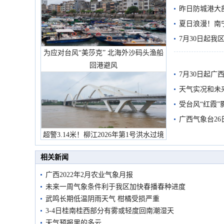
需继续防范
昨日防城港大
雨
夏日浪漫！南
7月30日起
为应对台风“美莎克” 北海外沙码头渔船
回港避风
7月30日起
天气实况和未
受台风“红霞”
有较强降雨
广西气象台26
超警3.14米！柳江2026年第1号洪水过境
市民在堤岸见证汛况
相关新闻
广西2022年2月农业气象月报
未来一周气象条件利于我区加快春播春种进度
武鸣长期低温阴雨天气 柑橘受损严重
3-4日桂南桂西部分有雾或轻度回南潮湿天
天气预报里的多云