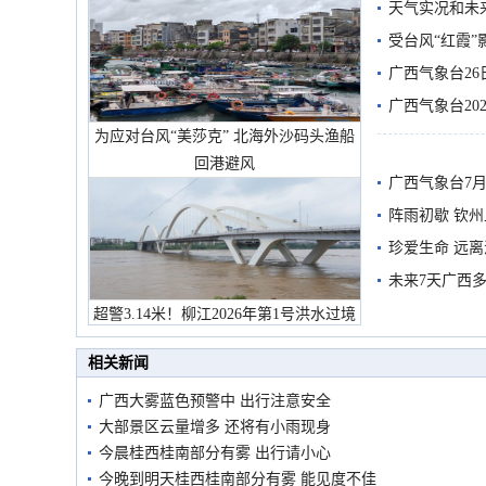
天气实况和未
受台风“红霞”
有较强降雨
广西气象台26
广西气象台20
为应对台风“美莎克” 北海外沙码头渔船
预警
回港避风
广西气象台7月
阵雨初歇 钦
珍爱生命 远
未来7天广西
超警3.14米！柳江2026年第1号洪水过境
市民在堤岸见证汛况
相关新闻
广西大雾蓝色预警中 出行注意安全
大部景区云量增多 还将有小雨现身
今晨桂西桂南部分有雾 出行请小心
今晚到明天桂西桂南部分有雾 能见度不佳